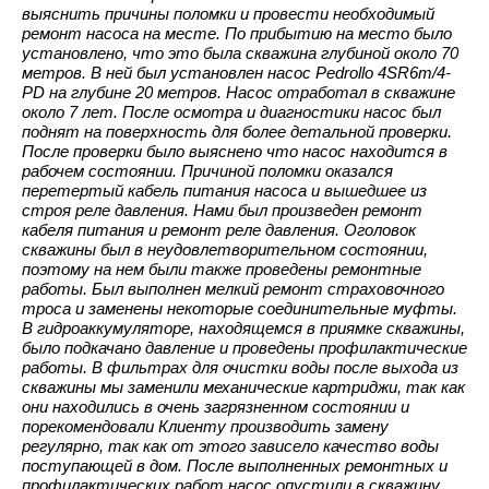
выяснить причины поломки и провести необходимый
ремонт насоса на месте. По прибытию на место было
установлено, что это была скважина глубиной около 70
метров. В ней был установлен насос Pedrollo 4SR6m/4-
PD на глубине 20 метров. Насос отработал в скважине
около 7 лет. После осмотра и диагностики насос был
поднят на поверхность для более детальной проверки.
После проверки было выяснено что насос находится в
рабочем состоянии. Причиной поломки оказался
перетертый кабель питания насоса и вышедшее из
строя реле давления. Нами был произведен ремонт
кабеля питания и ремонт реле давления. Оголовок
скважины был в неудовлетворительном состоянии,
поэтому на нем были также проведены ремонтные
работы. Был выполнен мелкий ремонт страховочного
троса и заменены некоторые соединительные муфты.
В гидроаккумуляторе, находящемся в приямке скважины,
было подкачано давление и проведены профилактические
работы. В фильтрах для очистки воды после выхода из
скважины мы заменили механические картриджи, так как
они находились в очень загрязненном состоянии и
порекомендовали Клиенту производить замену
регулярно, так как от этого зависело качество воды
поступающей в дом. После выполненных ремонтных и
профилактических работ насос опустили в скважину,