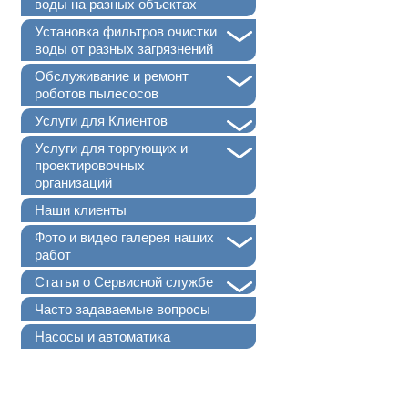
воды на разных объектах
+
Установка фильтров очистки
воды от разных загрязнений
+
Обслуживание и ремонт
роботов пылесосов
+
Услуги для Клиентов
+
Услуги для торгующих и
проектировочных
организаций
Наши клиенты
+
Фото и видео галерея наших
работ
+
Статьи о Сервисной службе
Часто задаваемые вопросы
Насосы и автоматика