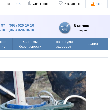
Сравнение
Избранные
Вход
RU
UA
9-97
(098) 020-10-10
В корзине
0-10
(066) 020-10-10
0 товаров
ское
Системы
Товары для
Акции
ние
безопасности
здоровья