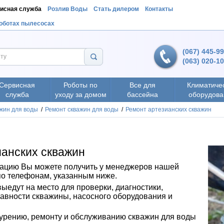
исная служба
Розлив Воды
Стать дилером
Контакты
роботах пылесосах
(067) 445-9
(063) 020-1
Сервисная
Роботы по
Все для
Климатиче
служба
уходу за домом
бассейна
оборудова
жин для воды
/
Ремонт скважин для воды
/
Ремонт артезианских скважин
ианских скважин
ацию Вы можете получить у менеджеров нашей
о телефонам, указанным ниже.
едут на место для проверки, диагностики,
авности скважины, насосного оборудования и
бурению, ремонту и обслуживанию скважин для воды