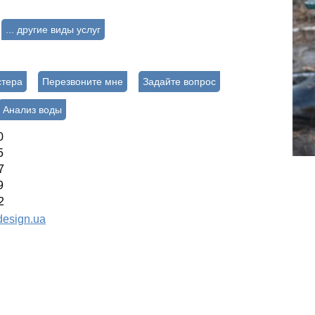
... другие виды услуг
стера
Перезвоните мне
Задайте вопрос
Анализ воды
0
5
7
9
2
esign.ua