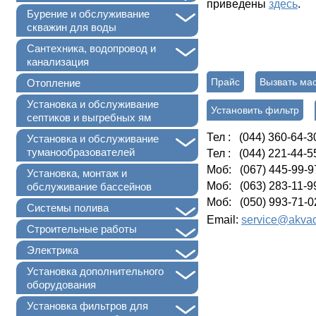
приведены
здесь
.
+
Бурение и обслуживание
скважин для воды
+
Сантехника, водопровод и
канализация
Прайс
Вызвать ма
Отопление
Установка и обслуживание
Установить фильтр
септиков и выгребных ям
Тел : (044) 360-64-3
+
Установка и обслуживание
туманообразователей
Тел : (044) 221-44-5
Моб: (067) 445-99-9
Установка, монтаж и
Моб: (063) 283-11-9
обслуживание бассейнов
Моб: (050) 993-71-0
+
Системы полива
Email:
service@akvad
+
Строительные работы
+
Электрика
+
Установка дополнительного
оборудования
+
Установка фильтров для