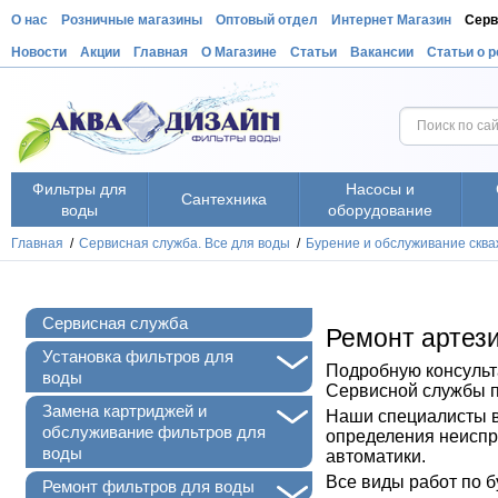
О нас
Розничные магазины
Оптовый отдел
Интернет Магазин
Серв
Новости
Акции
Главная
О Магазине
Статьи
Вакансии
Статьи о 
Фильтры для
Насосы и
Сантехника
воды
оборудование
Главная
/
Сервисная служба. Все для воды
/
Бурение и обслуживание сква
Сервисная служба
Ремонт артез
+
Установка фильтров для
Подробную консульт
воды
Сервисной службы п
+
Замена картриджей и
Наши специалисты вы
обслуживание фильтров для
определения неиспр
воды
автоматики.
Все виды работ по 
+
Ремонт фильтров для воды