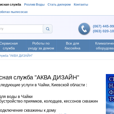
исная служба
Розлив Воды
Стать дилером
Контакты
роботах пылесосах
(067) 445-9
(063) 020-1
Сервисная
Роботы по
Все для
Климатиче
служба
уходу за домом
бассейна
оборудова
служба "АКВА ДИЗАЙН"
исная служба "АКВА ДИЗАЙН"
едующие услуги в Чайки, Киевской области :
для воды в Чайки
обустройство приямков, колодцев, кессонов скважин
подключение скважины к дому