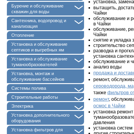
установка, замен
+
Бурение и обслуживание
вытащить, достат
скважин для воды
Чайки
обслуживание и р
+
Сантехника, водопровод и
в
Чайки
канализация
обслуживание, ре
Чайки
Отопление
снятие и укладка 
Установка и обслуживание
строительство се
септиков и выгребных ям
разводка и прогкл
установка сантех
+
Установка и обслуживание
обслуживание и ч
туманообразователей
анализ воды
продажа и достав
Установка, монтаж и
обслуживание бассейнов
ремонт, обслужив
сероводорода, мар
+
Системы полива
также
фильтров о
+
Строительные работы
ремонт
, обслужив
+
осмос в
Чайки
Электрика
установка ремонт
+
Установка дополнительного
туманообразовате
оборудования
давления
установка систем
+
Установка фильтров для
другие строитель