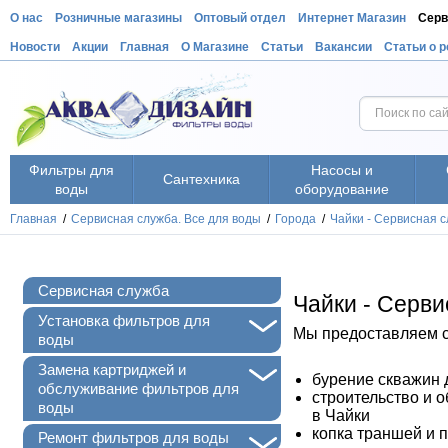
О нас
Розничные магазины
Оптовый отдел
Интернет Магазин
Серв
Новости
Акции
Главная
О Магазине
Статьи
Вакансии
Статьи о 
Фильтры для
Насосы и
Сантехника
воды
оборудование
Главная
/
Сервисная служба. Все для воды
/
Города
/
Чайки - Сервисная 
Сервисная служба
Чайки - Серв
+
Установка фильтров для
Мы предоставляем сл
воды
+
Замена картриджей и
бурение скважин 
обслуживание фильтров для
строительство и 
воды
в
Чайки
копка траншей и 
+
Ремонт фильтров для воды