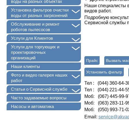
воды на разных объектах
Наши специалисты в
+
Установка фильтров очистки
видов работ.
воды от разных загрязнений
Подробную консульт
Сервисной службы п
+
Обслуживание и ремонт
роботов пылесосов
+
Услуги для Клиентов
+
Услуги для торгующих и
проектировочных
организаций
Прайс
Вызвать ма
Наши клиенты
Установить фильтр
+
Фото и видео галерея наших
работ
Тел : (044) 360-64-3
+
Статьи о Сервисной службе
Тел : (044) 221-44-5
Моб: (067) 445-99-9
Часто задаваемые вопросы
Моб: (063) 283-11-9
Насосы и автоматика
Моб: (050) 993-71-0
Email:
service@akvad