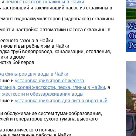
а и
ремонт насосов скважины в
Чайки
ь застрявший и заклинивший насос из скважины в
емонт гидроаккумуляторов (гидробаков) скважины
монт и настройка автоматики насоса скважины в
зеленого газона в
Чайки
птиков и выгребных ям в
Чайки
адка труб водопровода, канализации, отопления,
ники в доме
истка бойлеров
ка фильтров для воды в
Чайки
ание и
установка фильтров от железа,
ганца, солей жесткости, песка, глины в
Чайки
, а
т жесткости и обеззараживания воды
ание и
установка фильтров для питья обратный
 и обслуживание систем туманообразования,
лей и генераторов сухого тумана высокого
 автоматического полива
ные и земляные работы в
Чайки