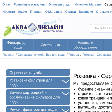
О нас
Розничные магазины
Оптовый отдел
Интернет Магазин
Серв
Новости
Акции
Главная
О Магазине
Статьи
Вакансии
Статьи о 
Фильтры для
Насосы и
Сантехника
воды
оборудование
Главная
/
Сервисная служба. Все для воды
/
Города
/
Рожевка - Сервисна
Сервисная служба
Рожевка - Се
+
Установка фильтров для
Мы предоставляем с
воды
бурение скважин 
+
Замена картриджей и
строительство и 
обслуживание фильтров для
копка траншей и 
воды
установка, замен
вытащить, достат
+
Ремонт фильтров для воды
обслуживание и р