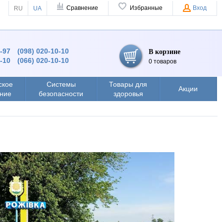
Сравнение
Избранные
Вход
RU
UA
9-97
(098) 020-10-10
В корзине
0-10
(066) 020-10-10
0 товаров
ское
Системы
Товары для
Акции
ние
безопасности
здоровья