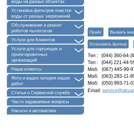
воды на разных объектах
+
Установка фильтров очистки
воды от разных загрязнений
+
Обслуживание и ремонт
роботов пылесосов
Прайс
Вызвать ма
+
Услуги для Клиентов
Установить фильтр
+
Услуги для торгующих и
проектировочных
Тел : (044) 360-64-3
организаций
Тел : (044) 221-44-5
Наши клиенты
Моб: (067) 445-99-9
Моб: (063) 283-11-9
+
Фото и видео галерея наших
Моб: (050) 993-71-0
работ
Email:
service@akvad
+
Статьи о Сервисной службе
Часто задаваемые вопросы
Насосы и автоматика