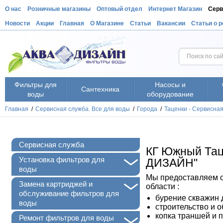
О нас
Розничные магазины
Оптовый отдел
Интернет Магазин
Серв
Новости
Акции
Главная
О Магазине
Статьи
Вакансии
Статьи о 
Фильтры для
Насосы и
Сантехника
воды
оборудование
Главная
/
Сервисная служба. Все для воды
/
Города
/
Таценки - Сервисна
Сервисная служба
КГ Южный Тац
+
Установка фильтров для
ДИЗАЙН"
воды
Мы предоставляем с
+
Замена картриджей и
области :
обслуживание фильтров для
бурение скважин 
воды
строительство и 
копка траншей и 
+
Ремонт фильтров для воды