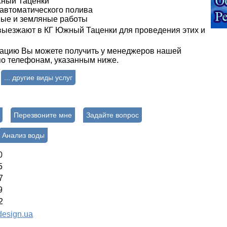
жный Таценки
 автоматического полива
ные и земляные работы
ыезжают в КГ Южный Таценки для проведения этих и
ацию Вы можете получить у менеджеров нашей
о телефонам, указанным ниже.
... другие виды услуг
Перезвоните мне
Задайте вопрос
Анализ воды
0
5
7
9
2
esign.ua