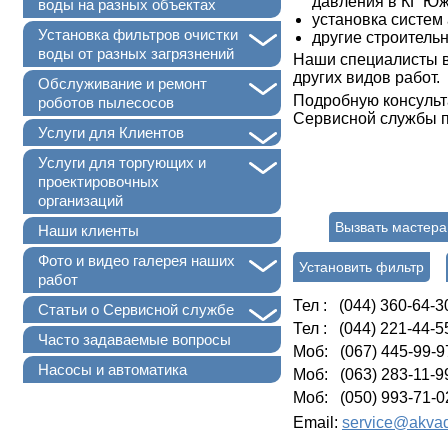
давления в КГ Ю
воды на разных объектах
установка систем
+
Установка фильтров очистки
другие строитель
воды от разных загрязнений
Наши специалисты в
других видов работ.
+
Обслуживание и ремонт
Подробную консульт
роботов пылесосов
Сервисной службы п
+
Услуги для Клиентов
+
Услуги для торгующих и
проектировочных
организаций
Вызвать мастера
Наши клиенты
+
Фото и видео галерея наших
Установить фильтр
работ
Тел : (044) 360-64-3
+
Статьи о Сервисной службе
Тел : (044) 221-44-5
Часто задаваемые вопросы
Моб: (067) 445-99-9
Насосы и автоматика
Моб: (063) 283-11-9
Моб: (050) 993-71-0
Email:
service@akvad