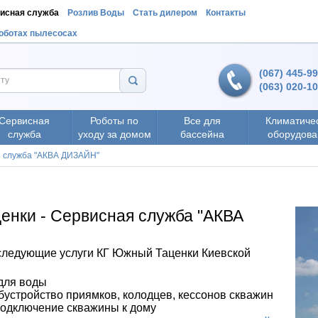
исная служба
Розлив Воды
Стать дилером
Контакты
роботах пылесосах
(067) 445-9
(063) 020-1
Сервисная
Роботы по
Все для
Климатиче
служба
уходу за домом
бассейна
оборудова
я служба "АКВА ДИЗАЙН"
енки - Сервисная служба "АКВА
ледующие услуги КГ Южный Таценки Киевской
для воды
обустройство приямков, колодцев, кессонов скважин
подключение скважины к дому