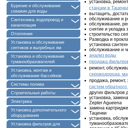
установка, ремонт
+
Бурение и обслуживание
станции в Таценк
скважин для воды
вытащить, достат
обслуживание и р
+
Сантехника, водопровод и
обслуживание, ре
канализация
снятие и укладка 
Отопление
строительство се
Разводка и прокл
Установка и обслуживание
установка сантех
септиков и выгребных ям
обслуживание и ч
анализ воды
+
Установка и обслуживание
продажа фильтров
туманообразователей
ремонт, обслужив
Установка, монтаж и
сероводорода, ма
обслуживание бассейнов
продажа, ремонт,
+
Системы полива
систем обратного
+
других фильтров 
Строительные работы
установка, замен
+
Электрика
Zepter Agueena
замена картридже
+
Установка дополнительного
Таценки
оборудования
установка, обслу
туманообразовате
+
Установка фильтров для