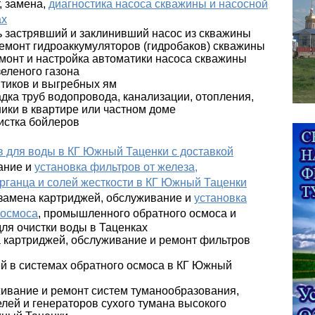
, замена,
диагностика насоса скважины и насосной
ах
ь застрявший и заклинивший насос из скважины
емонт гидроаккумуляторов (гидробаков) скважины
монт и настройка автоматики насоса скважины
зеленого газона
птиков и выгребных ям
адка труб водопровода, канализации, отопления,
ники в квартире или частном доме
истка бойлеров
 для воды в КГ Южный Таценки с доставкой
ание и
установка фильтров от железа,
рганца и солей жесткости в КГ Южный Таценки
 замена картриджей, обслуживание и
установка
 осмоса
, промышленного обратного осмоса и
для очистки воды в Таценках
а картриджей, обслуживание и ремонт фильтров
й в системах обратного осмоса в КГ Южный
живание и ремонт систем туманообразования,
лей и генераторов сухого тумана высокого