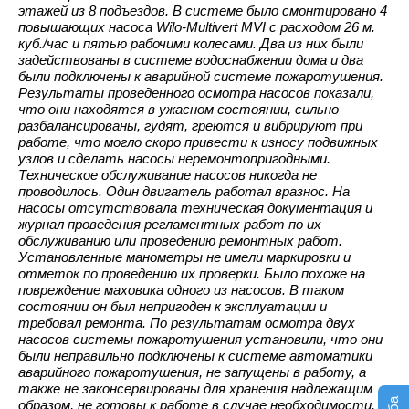
этажей из 8 подъездов. В системе было смонтировано 4
повышающих насоса Wilo-Multivert MVI c расходом 26 м.
куб./час и пятью рабочими колесами. Два из них были
задействованы в системе водоснабжении дома и два
были подключены к аварийной системе пожаротушения.
Результаты проведенного осмотра насосов показали,
что они находятся в ужасном состоянии, сильно
разбалансированы, гудят, греются и вибрируют при
работе, что могло скоро привести к износу подвижных
узлов и сделать насосы неремонтопригодными.
Техническое обслуживание насосов никогда не
проводилось. Один двигатель работал вразнос. На
насосы отсутствовала техническая документация и
журнал проведения регламентных работ по их
обслуживанию или проведению ремонтных работ.
Установленные манометры не имели маркировки и
отметок по проведению их проверки. Было похоже на
повреждение маховика одного из насосов. В таком
состоянии он был непригоден к эксплуатации и
требовал ремонта. По результатам осмотра двух
насосов системы пожаротушения установили, что они
были неправильно подключены к системе автоматики
аварийного пожаротушения, не запущены в работу, а
также не законсервированы для хранения надлежащим
образом, не готовы к работе в случае необходимости,