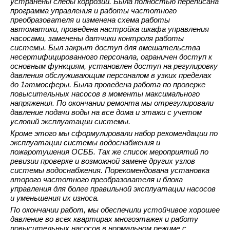
устранены следы коррозии. Была полностью переписана
программа управления и работы частотного
преобразователя и изменена схема работы
автоматики, проведена настройка шкафа управления
насосами, заменены датчики контроля работы
системы. Был закрыт доступ для вмешательства
несертифицированного персонала, ограничен доступ к
основным функциям, установлен доступ на регулировку
давления обслуживающим персоналом в узких пределах
до 1атмосферы. Была проведена работа по проверке
повысительных насосов в моменты максимального
напряжения. По окончании ремонта мы отрегулировали
давление подачи воды на все дома и этажи с учетом
условий эксплуатации системы.
Кроме этого мы сформулировали набор рекомендации по
эксплуатации системы водоснабжения и
пожаротушения ОСББ. Так же список мероприятий по
ревизии проверке и возможной замене других узлов
системы водоснабжения. Порекомендована установка
второго частотного преобразователя и блока
управления для более правильной эксплуатации насосов
и уменьшения их износа.
По окончании работ, мы обеспечили устойчивое хорошее
давление во всех квартирах многоэтажек и работу
повысительных насосов в нормальном режиме с