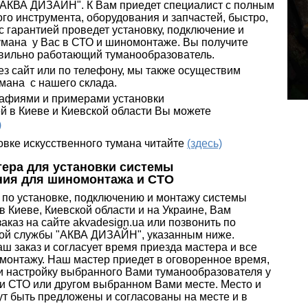
АКВА ДИЗАЙН". К Вам приедет специалист с полным
о инструмента, оборудования и запчастей, быстро,
 гарантией проведет установку, подключение и
умана у Вас в СТО и шиномонтаже. Вы получите
вильно работающий туманообразователь.
ез сайт или по телефону, мы также осуществим
мана с нашего склада.
афиями и примерами установки
й в Киеве и Киевской области Вы можете
)
овке искусственного тумана читайте
(здесь)
тера для установки системы
ния
для шиномонтажа и СТО
 по установке, подключению и монтажу системы
 Киеве, Киевской области и на Украине, Вам
заказ на сайте akvadesign.ua или позвонить по
ой службы "АКВА ДИЗАЙН", указанным ниже.
 заказ и согласует время приезда мастера и все
монтажу. Наш мастер приедет в оговоренное время,
 и настройку выбранного Вами туманообразователя у
и СТО или другом выбранном Вами месте. Место и
ут быть предложены и согласованы на месте и в