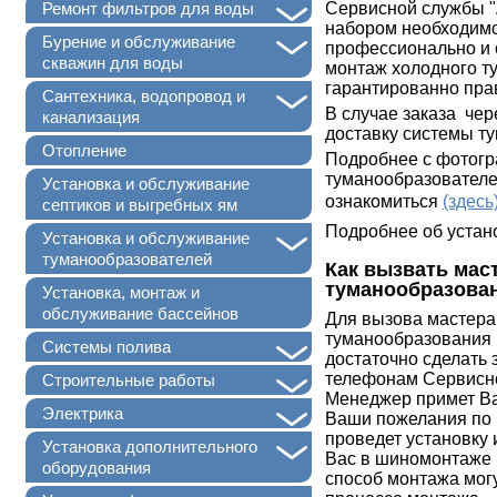
+
Сервисной службы "
Ремонт фильтров для воды
набором необходимог
+
Бурение и обслуживание
профессионально и с
скважин для воды
монтаж холодного т
гарантированно пра
+
Сантехника, водопровод и
В случае заказа чер
канализация
доставку системы ту
Отопление
Подробнее с фотогр
туманообразователе
Установка и обслуживание
ознакомиться
(здесь
септиков и выгребных ям
Подробнее об устан
+
Установка и обслуживание
туманообразователей
Как вызвать мас
туманообразова
Установка, монтаж и
обслуживание бассейнов
Для вызова мастера
туманообразования в
+
Системы полива
достаточно сделать 
+
телефонам Сервисн
Строительные работы
Менеджер примет Ваш
+
Электрика
Ваши пожелания по 
проведет установку
+
Установка дополнительного
Вас в шиномонтаже 
оборудования
способ монтажа мог