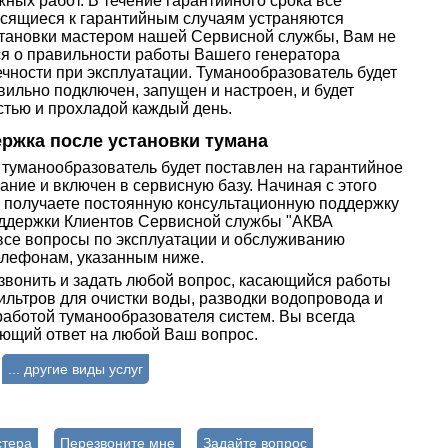
ых работ. В течение гарантийного срока все
осящиеся к гарантийным случаям устраняются
становки мастером нашей Сервисной службы, Вам не
ся о правильности работы Вашего генератора
ечности при эксплуатации. Туманообразователь будет
ильно подключен, запущен и настроен, и будет
стью и прохладой каждый день.
ржка после установки тумана
туманообразователь будет поставлен на гарантийное
ние и включен в сервисную базу. Начиная с этого
 получаете постоянную консультационную поддержку
оддержки Клиентов Сервисной службы "АКВА
се вопросы по эксплуатации и обслуживанию
елефонам, указанным ниже.
звонить и задать любой вопрос, касающийся работы
ильтров для очистки воды, разводки водопровода и
работой туманообразователя систем. Вы всегда
ющий ответ на любой Ваш вопрос.
... другие виды услуг
стера
Перезвоните мне
Задайте вопрос