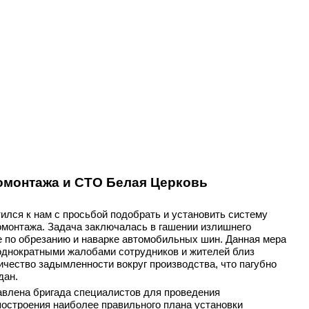
омонтажа и СТО Белая Церковь
ился к нам с просьбой подобрать и установить систему
омонтажа. Задача заключалась в гашении излишнего
 по обрезанию и наварке автомобильных шин. Данная мера
однократными жалобами сотрудников и жителей близ
чество задымленности вокруг производства, что пагубно
дан.
авлена бригада специалистов для проведения
построения наиболее правильного плана установки