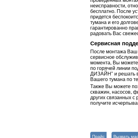
проведенных монтажн
неисправности, отн
бесплатно. После у
придется беспокоит
тумана и его долгов
гарантированно прав
радовать Вас свеже
Сервисная подде
После монтажа Ваш 
сервисное обслужива
момента, Вы можете
по горячей линии п
ДИЗАЙН" и решать в
Вашего тумана по т
Также Вы можете по
скважин, насосов, ф
других связанных с 
получите исчерпыва
Прайс
Вызвать ма