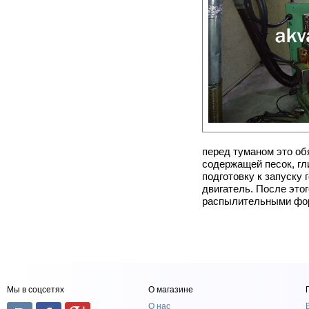
перед туманом это об
содержащей песок, гл
подготовку к запуску
двигатель. После это
распылительными фор
Мы в соцсетях
О магазине
О нас