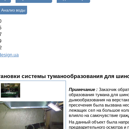
Анализ воды
0
5
7
9
2
esign.ua
тановки
системы туманообразования для шин
Примечание :
Заказчик обрат
образования тумана для шин
дымообразования на верстаке
пресечения была вызвана не
лежащих сел на большое коли
влияло на самочувствие граж
На данный объект была напр
предварительного осмотра и 