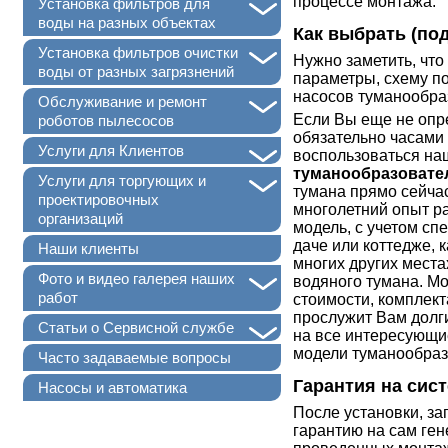
процессе монтажа.
+
Установка фильтров для
воды на разных объектах
Как выбрать (по
+
Установка фильтров очистки
Нужно заметить, чт
воды от разных загрязнений
параметры, схему п
насосов туманообра
+
Обслуживание и ремонт
Если Вы еще не опр
роботов пылесосов
обязательно часами
+
Услуги для Клиентов
воспользоваться наш
туманообразовате
+
Услуги для торгующих и
тумана прямо сейча
проектировочных
многолетний опыт р
организаций
модель, с учетом с
даче или коттедже, к
Наши клиенты
многих других места
+
Фото и видео галерея наших
водяного тумана. М
работ
стоимости, комплект
прослужит Вам долг
+
Статьи о Сервисной службе
на все интересующи
модели туманообразо
Часто задаваемые вопросы
Гарантия на сист
Насосы и автоматика
После установки, за
гарантию на сам ген