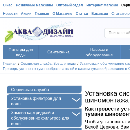
О нас
Розничные магазины
Оптовый отдел
Интернет Магазин
Серв
Новости
Акции
Главная
О Магазине
Статьи
Вакансии
Статьи о 
Фильтры для
Насосы и
Сантехника
воды
оборудование
Главная
/
Сервисная служба. Все для воды
/
Установка и обслуживание с
Примеры установок туманообразователей и систем туманообразования в Ки
Сервисная служба
Установка си
+
Установка фильтров для
шиномонтажа 
воды
Как провести ус
+
Замена картриджей и
тумана шиномон
обслуживание фильтров для
Чтобы установить с
воды
Белой Церкови
, Вам