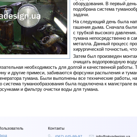
оборудования. В первый день
подобрана система туманооб
задачи.
На следующий день была нап
гашения дыма. Сначала были
с трубкой высокого давления
тумана непосредственно в сам
металла. Данный процесс пр
хирургической точностью, чт
Затем был произведен монтаж
очищать водопроводную воду
язательная необходимость для долгой и качественной работы. Т
ину и другие примеси, забиваются форсунки распыления и тума
 генератора тумана. Были выполнены все технические работы, н
го система туманообразования была подключена к магистрале в
сунками и фильтру очистки воды для тумана.
Пользователь
Контакты
Вход
(067) 445-99-97
info@akvadesign.ua