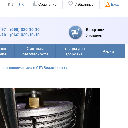
Сравнение
Избранные
Вход
RU
UA
9-97
(098) 020-10-10
В корзине
0-10
(066) 020-10-10
0 товаров
ское
Системы
Товары для
Акции
ние
безопасности
здоровья
я для шиномонтажа и СТО Белая Церковь