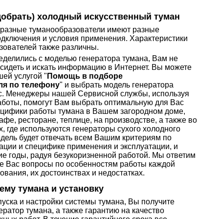
добрать) холодный искусственный туман
о разные туманообразователи имеют разные
одключения и условия применения. Характеристики
зователей также различны.
еделились с моделью генератора тумана, Вам не
 сидеть и искать информацию в Интернет. Вы можете
ей услугой "
Помощь в подборе
ля по телефону
" и выбрать модель генератора
с. Менеджеры нашей Сервисной службы, используя
аботы, помогут Вам выбрать оптимальную для Вас
пецифики работы тумана в Вашем загородном доме,
афе, ресторане, теплице, на производстве, а также во
х, где используются генераторы сухого холодного
одель будет отвечать всем Вашим критериям по
ации и специфике применения и эксплуатации, и
ие годы, радуя безукоризненной работой. Мы ответим
е Вас вопросы по особенностям работы каждой
вания, их достоинствах и недостатках.
ему тумана и установку
пуска и настройки системы тумана, Вы получите
ератор тумана, а также гарантию на качество