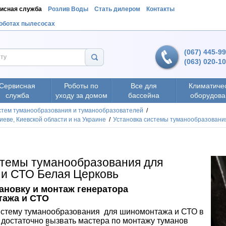
исная служба
Розлив Воды
Стать дилером
Контакты
роботах пылесосах
(067) 445-9
(063) 020-1
Сервисная
Роботы по
Все для
Климатиче
служба
уходу за домом
бассейна
оборудова
истем туманообразования и туманообразователей
/
еве, Киевской области и на Украине
/
Установка системы туманообразовани
стемы туманообразования для
и СТО Белая Церковь
тановку и монтаж генератора
тажа и СТО
истему туманообразования
для шиномонтажа и СТО в
 достаточно вызвать мастера по монтажу туманов