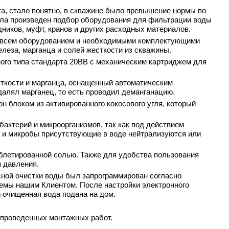
а, стало понятно, в скважине было превышение нормы по
ыла произведен подбор оборудования для фильтрации воды
дников, муфт, кранов и других расходных материалов.
со всем оборудованием и необходимыми комплектующими
леза, марганца и солей жесткости из скважины.
ого типа стандарта 20BB с механическим картриджем для
сткости и марганца, оснащенный автоматическим
алял марганец, то есть проводил деманганацию.
 блоком из активированного кокосового угля, который
актерий и микроорганизмов, так как под действием
и и микробы присутствующие в воде нейтрализуются или
аблетированной солью. Также для удобства пользования
 давления.
сной очистки воды был запрограммирован согласно
темы нашим Клиентом. После настройки электронного
 очищенная вода подана на дом.
 проведенных монтажных работ.