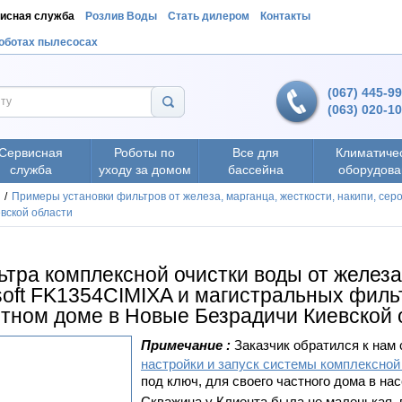
исная служба
Розлив Воды
Стать дилером
Контакты
роботах пылесосах
(067) 445-9
(063) 020-1
Сервисная
Роботы по
Все для
Климатиче
служба
уходу за домом
бассейна
оборудова
/
Примеры установки фильтров от железа, марганца, жесткости, накипи, серо
вской области
тра комплексной очистки воды от железа
soft FK1354CIMIXA и магистральных филь
стном доме в Новые Безрадичи Киевской 
Примечание :
Заказчик обратился к нам
настройки и запуск системы комплексной
под ключ, для своего частного дома в н
Скважина у Клиента была не маленькая, г