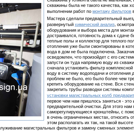
скважины была не такого качества, как х
выполнении работ по
монтажу фильтров
в
Мастера сделали предварительный выезд
развернутый
химический анализ
, осмотр
оборудования и выбора места для монта
достраивался, готовность дома к сдаче б
теплые полы и коллектор для теплого по
отопления уже были смонтированы в коте
вода в дом не была подключена. Заказчик
осведомлен, что произойдет с его систем
запусти он туда напрямую воду из скважи
сначала установить фильтр комплексной 
воду в систему водоподачи и отопления 
проблем не было, его было более чем т
крепить оборудование на стене. Вся сте
закрепить трубы разводки системы компл
установки магистральных колб предварит
первое чем нам пришлось заняться - это
предварительной очистки. Для этого нам
саморегулирующиеся кронштейны, с помо
в очень ограниченных местах, относить о
этом располагать их так, на такой высот
служивание магистральных фильтров и замену сменных элемент