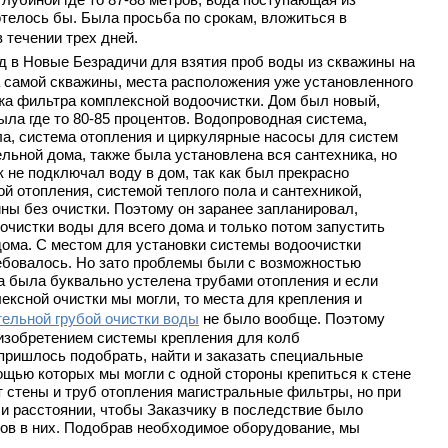
отелось бы. Была просьба по срокам, вложиться в
 течении трех дней.
 в Новые Безрадичи для взятия проб воды из скважины на
а самой скважины, места расположения уже установленного
жа фильтра комплексной водоочистки. Дом был новый,
ыла где то 80-85 процентов. Водопроводная система,
ла, система отопления и циркулярные насосы для систем
льной дома, также была установлена вся сантехника, но
 не подключал воду в дом, так как был прекрасно
ой отопления, системой теплого пола и сантехникой,
ны без очистки. Поэтому он заранее запланировал,
очистки воды для всего дома и только потом запустить
дома. С местом для установки системы водоочистки
ребовалось. Но зато проблемы были с возможностью
на была буквально устелена трубами отопления и если
ексной очистки мы могли, то места для крепления и
ельной грубой очистки воды
не было вообще. Поэтому
 изобретением системы крепления для колб
 пришлось подобрать, найти и заказать специальные
щью которых мы могли с одной стороны крепиться к стене
т стены и труб отопления магистральные фильтры, но при
е и расстоянии, чтобы Заказчику в последствие было
ов в них. Подобрав необходимое оборудование, мы