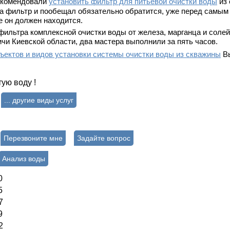
рекомендовали
установить фильтр для питьевой очистки воды
из 
за фильтр и пообещал обязательно обратится, уже перед самым з
е он должен находится.
фильтра комплексной очистки воды от железа, марганца и солей
чи Киевской области, два мастера выполнили за пять часов.
ъектов и видов установки системы очистки воды из скважины
Вы
тую воду !
... другие виды услуг
Перезвоните мне
Задайте вопрос
Анализ воды
0
5
7
9
2