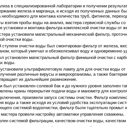
лиза в специализированной лаборатории и получении результат
ержанию железа и марганца, и исходя из полученных данных б
а необходимого для монтажа количества труб, фитингов, перехо
аты взятия пробы воды на анализ, мастера сервисной службы 
я установки и монтажа фильтра комплексной очистки воды от же
стера установили магистральный механический фильтр, проточн
ой очистки воды.
ой ступени очистки воды был смонтирован фильтр от железа, же
ом, который умягчал и обезжелезивал воду и одновременно уд
ыл установлен магистральный фильтр финишной очистки с карбон
ах воды.
 установили ультрафиолетовую лампу для для очистки воды от б
лучения различные вирусы и микроорганизмы, а также бактери
отвращает их дальнейшее размножение.
и был установлен солевой бак и до нужного уровня заполнен т
влены краны перекрытия подачи воды и манометр для контроля
дключения, произвели запуск системы очистки. Фильтр комплек
ия воды а также исходя из условий удобства эксплуатации сис
ющего системой водоочистки, фильтр были тщательно промыт и
 мастера провели настройку автоматики управления скважины.
олен системой фильтрации, качеством очистки воды, качеством