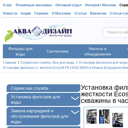
О нас
Розничные магазины
Оптовый отдел
Интернет Магазин
Серв
Новости
Акции
Главная
О Магазине
Статьи
Вакансии
Статьи о 
Фильтры для
Насосы и
Сантехника
воды
оборудование
Главная
/
Сервисная служба. Все для воды
/
Установка фильтров для воды
Установка фильтра от железа Ecosoft FK1354CIMIXA в Новые Безрадичи Кие
Установка филь
Сервисная служба
жесткости Eco
+
Установка фильтров для
скважины в ча
воды
+
Замена картриджей и
обслуживание фильтров для
воды