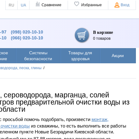
Сравнение
Избранные
Вход
RU
UA
9-97
(098) 020-10-10
В корзине
0-10
(066) 020-10-10
0 товаров
ское
Системы
Товары для
Акции
ние
безопасности
здоровья
водорода, песка, глины
/
, сероводорода, марганца, солей
тров предварительной очистки воды из
области
 с просьбой помочь подобрать, произвести
монтаж,
 очистки воды
из скважины, то есть выполнить все работы
аселенном пункте Новые Безрадичи Киевской области.
лубиной где то 87-88 метров, вода поступающая из