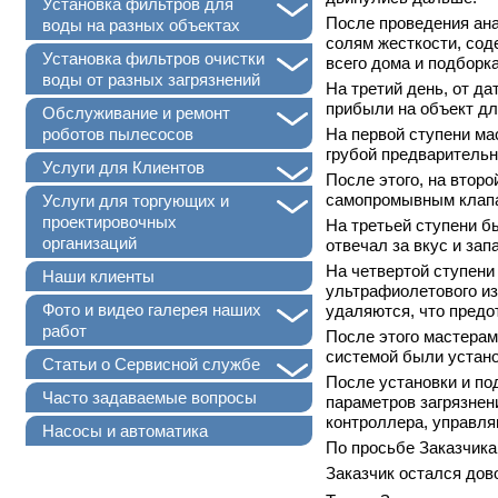
+
Установка фильтров для
После проведения ана
воды на разных объектах
солям жесткости, сод
+
Установка фильтров очистки
всего дома и подборк
воды от разных загрязнений
На третий день, от д
прибыли на объект дл
+
Обслуживание и ремонт
роботов пылесосов
На первой ступени ма
грубой предварительн
+
Услуги для Клиентов
После этого, на втор
+
самопромывным клапан
Услуги для торгующих и
проектировочных
На третьей ступени б
организаций
отвечал за вкус и зап
На четвертой ступени
Наши клиенты
ультрафиолетового из
+
Фото и видео галерея наших
удаляются, что пред
работ
После этого мастерам
системой были устано
+
Статьи о Сервисной службе
После установки и по
Часто задаваемые вопросы
параметров загрязнен
контроллера, управля
Насосы и автоматика
По просьбе Заказчика
Заказчик остался дов