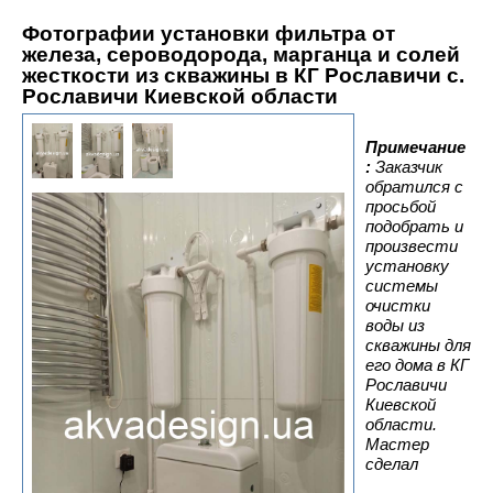
Фотографии установки фильтра от
железа, сероводорода, марганца и солей
жесткости из скважины в КГ Рославичи с.
Рославичи Киевской област
и
Примечание
:
Заказчик
обратился с
просьбой
подобрать и
произвести
установку
системы
очистки
воды из
скважины для
его дома в КГ
Рославичи
Киевской
области.
Мастер
сделал