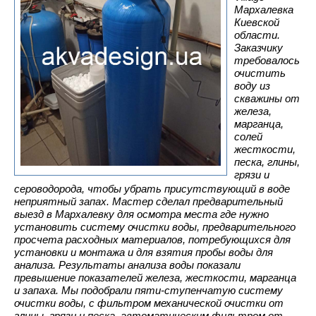
Мархалевка
Киевской
области.
Заказчику
требовалось
очистить
воду из
скважины от
железа,
марганца,
солей
жесткости,
песка, глины,
грязи и
сероводорода, чтобы убрать присутствующий в воде
неприятный запах. Мастер сделал предварительный
выезд в Мархалевку для осмотра места где нужно
установить систему очистки воды, предварительного
просчета расходных материалов, потребующихся для
установки и монтажа и для взятия пробы воды для
анализа. Результаты анализа воды показали
превышение показателей железа, жесткости, марганца
и запаха.
Мы подобрали пяти-ступенчатую систему
очистки воды, с фильтром механической очистки от
глины, грязи и песка, автоматическим фильтром от