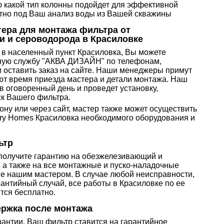
какой тип колонны подойдет для эффективной
етно под Ваш анализ воды из Вашей скважины
тера для монтажа фильтра от
ти и сероводорода в Красиловке
 в населенный пункт Красиловка, Вы можете
ную службу "АКВА ДИЗАЙН" по телефонам,
и оставить заказ на сайте. Наши менеджеры примут
ют время приезда мастера и детали монтажа. Наш
в оговоренный день и проведет установку,
ск Вашего фильтра.
ону или через сайт, мастер также может осуществить
rry Homes Красиловка необходимого оборудования и
ьтр
получите гарантию на обезжелезивающий и
 а также на все монтажные и пуско-наладочные
е нашим мастером. В случае любой неисправности,
антийный случай, все работы в Красиловке по ее
тся бесплатно.
ржка после монтажа
рантии, Ваш фильтр ставится на гарантийное