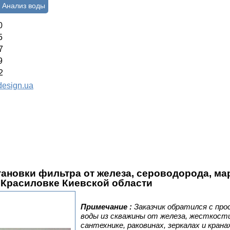
Анализ воды
0
5
7
9
2
esign.ua
ановки фильтра от железа, сероводорода, мар
 Красиловке Киевской област
и
Примечание :
Заказчик обратился с пр
воды
из скважины от железа, жесткост
сантехнике, раковинах, зеркалах и кран