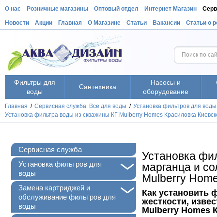
О нас
Розничные магазины
Оптовый отдел
Интернет Магазин
Серв
Новости
Акции
Главная
О Магазине
Статьи
Вакансии
Статьи о 
Фильтры для
Насосы и
Сантехника
воды
оборудование
Главная
/
Сервисная служба. Все для воды
/
Установка фильтров для воды
Установка фильтра воды из скважины КГ Mulberry Homes Красиловка Киевск
Сервисная служба
Установка фил
+
Установка фильтров для
марганца и со
воды
Mulberry Home
+
Замена картриджей и
Как установить 
обслуживание фильтров для
жесткости, извес
воды
Mulberry Homes 