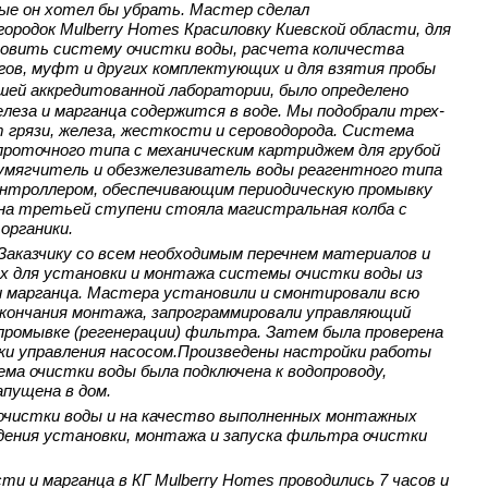
ые он хотел бы убрать.
Мастер сделал
родок Mulberry Homes Красиловку Киевской области, для
овить систему очистки воды, расчета количества
ов, муфт и других комплектующих и для взятия пробы
шей аккредитованной лаборатории, было определено
леза и марганца содержится в воде. Мы подобрали трех-
грязи, железа, жесткости и сероводорода. Система
проточного типа с механическим картриджем для грубой
умягчитель и обезжелезиватель воды реагентного типа
нтроллером, обеспечивающим периодическую промывку
на третьей ступени стояла магистральная колба с
органики.
 Заказчику со всем необходимым перечнем материалов и
х для установки и монтажа системы очистки воды из
и марганца. Мастера установили и смонтировали всю
окончания монтажа, запрограммировали управляющий
промывке (регенерации) фильтра. Затем была проверена
ки управления насосом.Произведены настройки работы
ма очистки воды была подключена к водопроводу,
апущена в дом.
 очистки воды и на качество выполненных монтажных
дения установки, монтажа и запуска фильтра очистки
и и марганца в КГ Mulberry Homes проводились 7 часов и