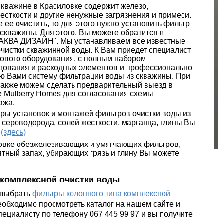
скважине в Красиловке содержит железо,
есткости и другие ненужные загрязнения и примеси,
е ее очистить, то для этого нужно установить фильтр
 скважины. Для этого, Вы можете обратится в
"АКВА ДИЗАЙН". Мы устанавливаем все известные
очистки скважинной воды. К Вам приедет специалист
рового оборудования, с полным набором
дования и расходных элементов и профессионально
ю Вами систему фильтрации воды из скважины. При
также можем сделать предварительный выезд в
е Mulberry Homes для согласования схемы
ажа.
ры установок и монтажей фильтров очистки воды из
 сероводорода, солей жесткости, марганца, глины Вы
ь
(здесь)
овке обезжелезивающих и умягчающих фильтров,
тный запах, убирающих грязь и глину Вы можете
комплексной очистки воды
 выбрать
фильтры колонного типа комплексной
необходимо просмотреть каталог на нашем сайте и
ециалисту по телефону 067 445 99 97 и вы получите