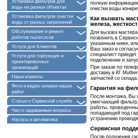
+
Установка фильтров для
полную информацию 
воды на разных объектах
очистки воды конкр
+
Установка фильтров очистки
Как вызвать мас
воды от разных загрязнений
железа, жесткос
+
Обслуживание и ремонт
Для вызова мастера
роботов пылесосов
позвонить в Сервис
указанным ниже, ил
+
Услуги для Клиентов
Ваш заказ и согласу
специалист приедет 
+
Услуги для торгующих и
подключение и запу
проектировочных
При заказе по телеф
организаций
доставку в КГ Mulbe
Наши клиенты
запчастей со склада.
+
Фото и видео галерея наших
Гарантия на фил
работ
После монтажа, Вы 
+
Статьи о Сервисной службе
умягчающий фильтр,
работы, проведенны
Часто задаваемые вопросы
попадающей под гар
устранению проводя
Насосы и автоматика
Сервисная подде
После получения га