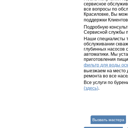
сервисное обслужива
все вопросы по обс
Красиловке, Вы мож
поддержки Клиенто
Подробную консульт
Сервисной службы п
Наши специалисты т
обслуживании скваж
глубинных насосов с
автоматики. Мы уст
приготовления пищи
фильтр для воды ос
выезжаем на место 
ремонта во все насе
Все услуги по буре
(здесь)
.
Вызвать мастера