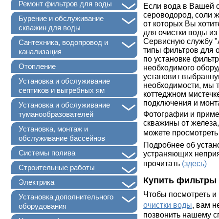
+
Ремонт фильтров для воды
Если вода в Вашей 
сероводород, соли ж
+
Бурение и обслуживание
от которых Вы хотит
скважин для воды
для очистки воды из
Сервисную службу 
+
Сантехника, водопровод и
типы фильтров для 
канализация
по установке фильт
Отопление
необходимого обору
установит выбранну
Установка и обслуживание
необходимости, мы 
септиков и выгребных ям
коттеджном мистечк
подключения и монт
+
Установка и обслуживание
Фотографии и приме
туманообразователей
скважины от железа,
Установка, монтаж и
можете просмотрет
обслуживание бассейнов
Подробнее об устан
+
Системы полива
устраняющих неприя
прочитать
(здесь)
+
Строительные работы
Купить фильтры 
+
Электрика
Чтобы посмотреть и
+
Установка дополнительного
очистки воды
, вам 
оборудования
позвонить нашему сп