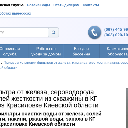
исная служба
Розлив Воды
Стать дилером
Контакты
роботах пылесосах
(067) 445-9
(063) 020-1
Сервисная
Роботы по
Все для
Климатиче
служба
уходу за домом
бассейна
оборудова
/
Примеры установки фильтров от железа, марганца, жесткости, накипи, серо
ой области
ьтра от железа, сероводорода,
лей жесткости из скважины в КГ
s Красиловке Киевской области
фильтры очистки воды от железа, солей
ти, накипи, ржавой воды, запаха в КГ
Красиловке Киевской области