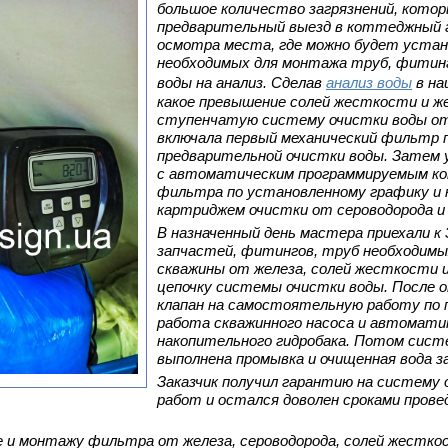
большое количество загрязнений, котор
предварительный выезд в коттеджный го
осмотра места, где можно будет устан
необходимых для монтажа труб, фитинг
воды на анализ. Сделав
анализ воды
в на
какое превышение солей жесткости и же
ступенчатую систему очистки воды от 
включала первый механический фильтр 
предварительной очистки воды. Затем 
с автоматическим программируемым ко
фильтра по установленному графику и 
картриджем очистки от сероводорода и 
В назначенный день мастера приехали к
запчастей, фитингов, труб необходимы
скважины от железа, солей жесткости 
цепочку системы очистки воды. После 
клапан на самостоятельную работу по 
работа скважинного насоса и автомати
накопительного гидробака. Потом систе
выполнена промывка и очищенная вода з
Заказчик получил гарантию на систему
работ и остался доволен сроками прове
и монтажу фильтра от железа, сероводорода, солей жесткост