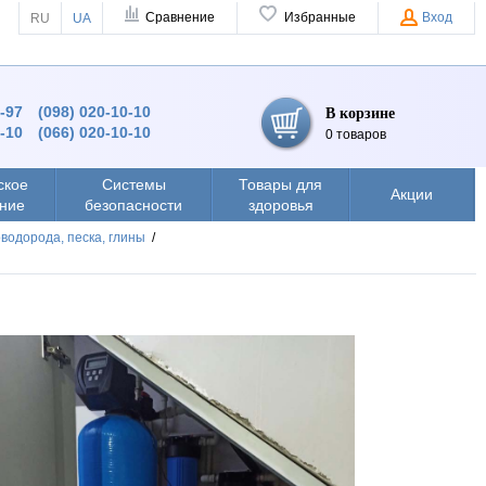
Сравнение
Избранные
Вход
RU
UA
9-97
(098) 020-10-10
В корзине
0-10
(066) 020-10-10
0 товаров
ское
Системы
Товары для
Акции
ние
безопасности
здоровья
водорода, песка, глины
/