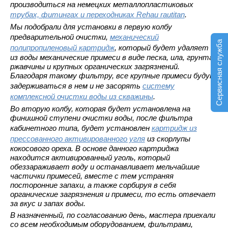
производиться на немецких металлопластиковых
трубах, фитингах и переходниках Rehau rautitan
.
Мы подобрали для установки в первую колбу
предварительной очистки,
механический
Сервисная служба
полипропиленовый картридж
, который будет удаляет
из воды механические примеси в виде песка, ила, грунта,
ржавчины и крупных органических загрязнений.
Благодаря такому фильтру, все крупные примеси будут
задерживаться в нем и не засорять
систему
комплексной очистки воды из скважины
.
Во вторую колбу, которая будет установлена на
финишной ступени очистки воды, после фильтра
кабинетного типа, будет установлен
картридж из
прессованного активированного угля
из скорлупы
кокосового ореха. В основе данного картриджа
находится активированный уголь, который
обеззараживает воду и останавливает мельчайшие
частички примесей, вместе с тем устраняя
посторонние запахи, а также сорбируя в себя
органические загрязнения и примеси, то есть отвечает
за вкус и запах воды.
В назначенный, по согласованию день, мастера приехали
со всем необходимым оборудованием, фильтрами,