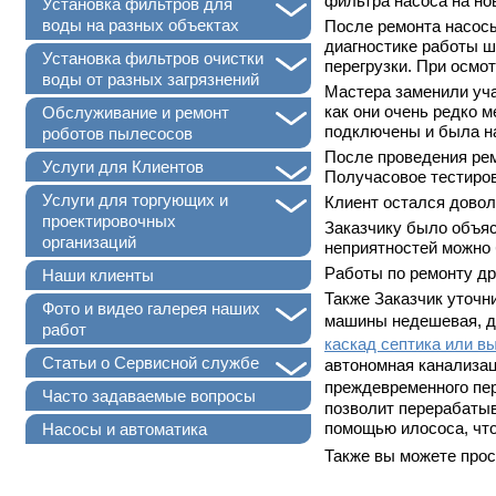
фильтра насоса на но
+
Установка фильтров для
воды на разных объектах
После ремонта насосы
диагностике работы ш
+
Установка фильтров очистки
перегрузки. При осмо
воды от разных загрязнений
Мастера заменили уча
+
как они очень редко 
Обслуживание и ремонт
подключены и была н
роботов пылесосов
После проведения ре
+
Услуги для Клиентов
Получасовое тестиров
+
Услуги для торгующих и
Клиент остался дово
проектировочных
Заказчику было объяс
организаций
неприятностей можно 
Работы по ремонту др
Наши клиенты
Также Заказчик уточн
+
Фото и видео галерея наших
машины недешевая, д
работ
каскад септика или в
+
Статьи о Сервисной службе
автономная канализац
преждевременного пе
Часто задаваемые вопросы
позволит перерабатыв
помощью илососа, что
Насосы и автоматика
Также вы можете про