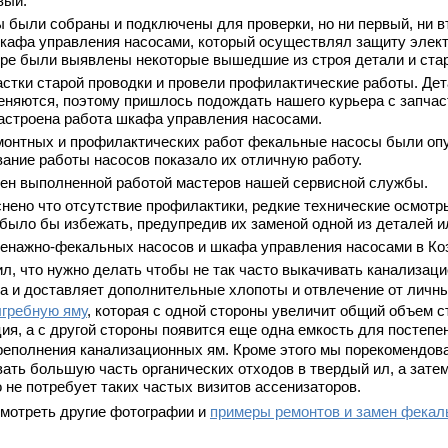
вый.
 были собраны и подключены для проверки, но ни первый, ни вт
кафа управления насосами, который осуществлял защиту электр
тре были выявлены некоторые вышедшие из строя детали и стар
стки старой проводки и провели профилактические работы. Дет
меняются, поэтому пришлось подождать нашего курьера с запча
астроена работа шкафа управления насосами.
монтных и профилактических работ фекальные насосы были опу
ание работы насосов показало их отличную работу.
лен выполненной работой мастеров нашей сервисной службы.
нено что отсутствие профилактики, редкие технические осмотры
было бы избежать, предупредив их заменой одной из деталей и
енажно-фекальных насосов и шкафа управления насосами в Ко
ил, что нужно делать чтобы не так часто выкачивать канализаци
а и доставляет дополнительные хлопоты и отвлечение от личн
ыгребную яму
, которая с одной стороны увеличит общий объем
ия, а с другой стороны появится еще одна емкость для постепе
реполнения канализационных ям. Кроме этого мы порекомендо
ать большую часть органических отходов в твердый ил, а зате
 не потребует таких частых визитов ассенизаторов.
смотреть другие фотографии и
примеры ремонтов и замен фекал