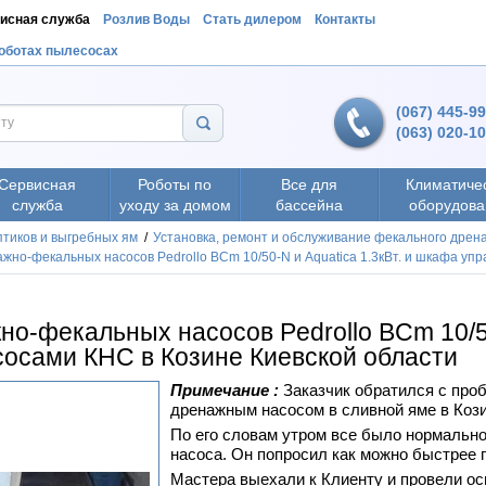
исная служба
Розлив Воды
Стать дилером
Контакты
роботах пылесосах
(067) 445-9
(063) 020-1
Сервисная
Роботы по
Все для
Климатиче
служба
уходу за домом
бассейна
оборудова
птиков и выгребных ям
/
Установка, ремонт и обслуживание фекального дрен
жно-фекальных насосов Pedrollo BCm 10/50-N и Aquatica 1.3кВт. и шкафа уп
о-фекальных насосов Pedrollo BCm 10/50
сосами КНС в Козине Киевской области
Примечание :
Заказчик обратился с проб
дренажным насосом в сливной яме в Кози
По его словам утром все было нормально,
насоса. Он попросил как можно быстрее п
Мастера выехали к Клиенту и провели ос