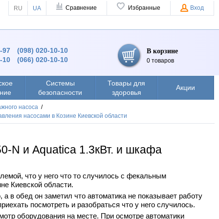
Сравнение
Избранные
Вход
RU
UA
9-97
(098) 020-10-10
В корзине
0-10
(066) 020-10-10
0 товаров
ское
Системы
Товары для
Акции
ние
безопасности
здоровья
ажного насоса
/
равления насосами в Козине Киевской области
-N и Aquatica 1.3кВт. и шкафа
лемой, что у него что то случилось с фекальным
не Киевской области.
 а в обед он заметил что автоматика не показывает работу
риехать посмотреть и разобраться что у него случилось.
мотр оборудования на месте. При осмотре автоматики