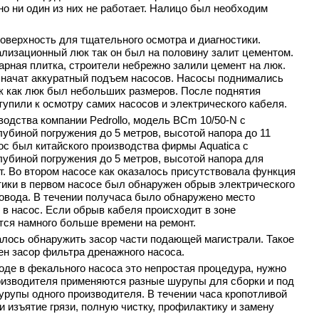
 но ни один из них не работает. Налицо был необходим
оверхность для тщательного осмотра и диагностики.
лизационный люк так он был на половину залит цементом.
арная плитка, строители небрежно залили цемент на люк.
 начат аккуратный подъем насосов. Насосы поднимались
к как люк был небольших размеров. После поднятия
упили к осмотру самих насосов и электрического кабеля.
водства компании Pedrollo, модель BCm 10/50-N с
глубиной погружения до 5 метров, высотой напора до 11
ос был китайского производства фирмы Aquatica с
глубиной погружения до 5 метров, высотой напора для
т. Во втором насосе как оказалось присутствовала функция
тики в первом насосе был обнаружен обрыв электрического
ровода. В течении получаса было обнаружено место
 в насос. Если обрыв кабеля происходит в зоне
тся намного больше времени на ремонт.
далось обнаружить засор части подающей магистрали. Такое
ен засор фильтра дренажного насоса.
оде в фекального насоса это непростая процедура, нужно
 производителя применяются разные шурупы для сборки и под
урупы одного производителя. В течении часа кропотливой
 изъятие грязи, полную чистку, профилактику и замену