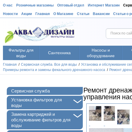
О нас
Розничные магазины
Оптовый отдел
Интернет Магазин
Серв
Новости
Акции
Главная
О Магазине
Статьи
Вакансии
Статьи о 
Фильтры для
Насосы и
Сантехника
воды
оборудование
Главная
/
Сервисная служба. Все для воды
/
Установка и обслуживание се
Примеры ремонта и замены фекального дренажного насоса
/
Ремонт дрена
Ремонт дренажн
Сервисная служба
управления на
+
Установка фильтров для
воды
+
Замена картриджей и
обслуживание фильтров для
воды