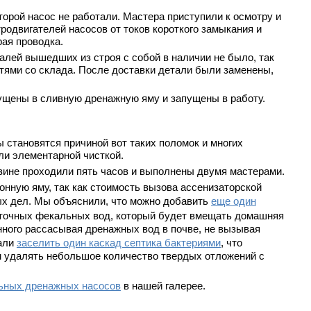
орой насос не работали. Мастера приступили к осмотру и
одвигателей насосов от токов короткого замыкания и
ая проводка.
алей вышедших из строя с собой в наличии не было, так
стями со склада. После доставки детали были заменены,
щены в сливную дренажную яму и запущены в работу.
 становятся причиной вот таких поломок и многих
ли элементарной чисткой.
зине проходили пять часов и выполнены двумя мастерами.
онную яму, так как стоимость вызова ассенизаторской
ых дел. Мы объяснили, что можно добавить
еще один
 сточных фекальных вод, который будет вмещать домашняя
нного рассасывая дренажных вод в почве, не вызывая
вали
заселить один каскад септика бактериями
, что
м удалять небольшое количество твердых отложений с
ьных дренажных насосов
в нашей галерее.