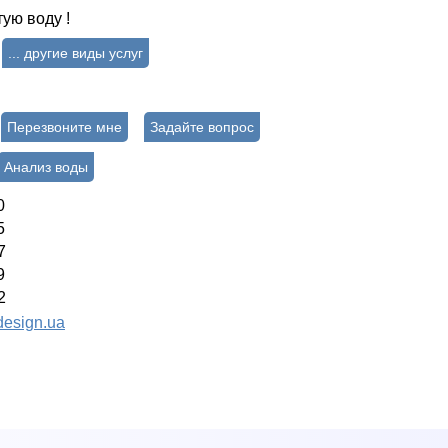
тую воду !
... другие виды услуг
Перезвоните мне
Задайте вопрос
Анализ воды
0
5
7
9
2
esign.ua