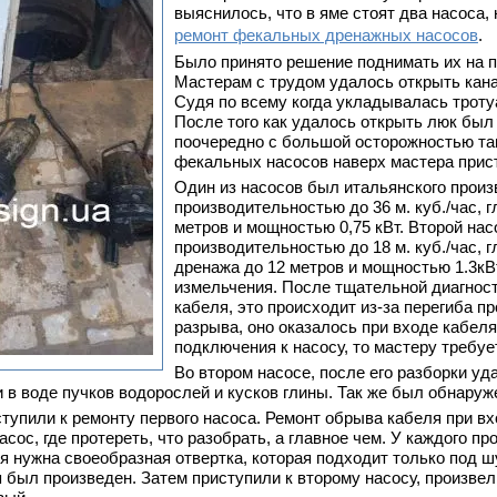
выяснилось, что в яме стоят два насоса,
ремонт фекальных дренажных насосов
.
Было принято решение поднимать их на п
Мастерам с трудом удалось открыть кана
Судя по всему когда укладывалась троту
После того как удалось открыть люк был
поочередно с большой осторожностью та
фекальных насосов наверх мастера прист
Один из насосов был итальянского произ
производительностью до 36 м. куб./час, 
метров и мощностью 0,75 кВт. Второй нас
производительностью до 18 м. куб./час, 
дренажа до 12 метров и мощностью 1.3кВ
измельчения. После тщательной диагнос
кабеля, это происходит из-за перегиба п
разрыва, оно оказалось при входе кабеля
подключения к насосу, то мастеру требуе
Во втором насосе, после его разборки у
и в воде пучков водорослей и кусков глины. Так же был обнаруж
тупили к ремонту первого насоса. Ремонт обрыва кабеля при вх
асос, где протереть, что разобрать, а главное чем. У каждого
я нужна своеобразная отвертка, которая подходит только под ш
 был произведен. Затем приступили к второму насосу, произвели