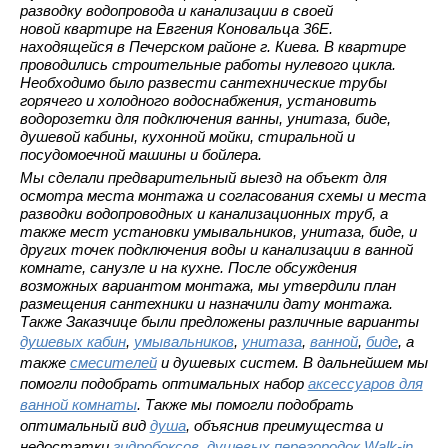
разводку водопровода и канализации в своей
новой квартире на Евгения Коновальца 36Е.
находящейся в Печерском районе г. Киева. В квартире
проводились строительные работы нулевого цикла.
Необходимо было развести сантехнические трубы
горячего и холодного водоснабжения, установить
водорозетки для подключения ванны, унитаза, биде,
душевой кабины, кухонной мойки, стиральной и
посудомоечной машины и бойлера.
Мы сделали предварительный выезд на объект для
осмотра места монтажа и согласования схемы и места
разводки водопроводных и канализационных труб, а
также мест установки умывальников, унитаза, биде, и
других точек подключения воды и канализации в ванной
комнате, санузле и на кухне. После обсуждения
возможных вариантом монтажа, мы утвердили план
размещения сантехники и назначили дату монтажа.
Также Заказчице были предложены различные варианты
душевых кабин
,
умывальников
,
унитаза
,
ванной
,
биде
, а
также
смесителей
и душевых систем. В дальнейшем мы
помогли подобрать оптимальных набор
аксессуаров для
ванной комнаты
. Также мы помогли подобрать
оптимальный вид
душа
, объяснив преимущества и
недостатки
гидробоксов
,
душевых перегородок Walk-in
,