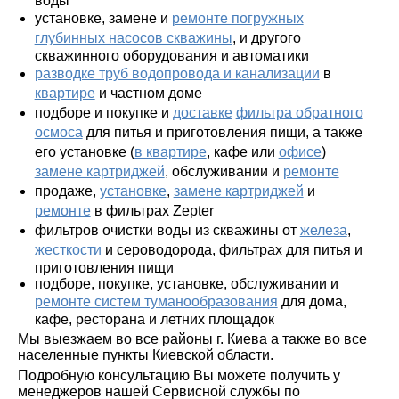
воды
установке, замене и
ремонте погружных
глубинных насосов скважины
, и другого
скважинного оборудования и автоматики
разводке труб водопровода и канализации
в
квартире
и частном доме
подборе и покупке и
доставке
фильтра обратного
осмоса
для питья и приготовления пищи, а также
его установке (
в квартире
, кафе или
офисе
)
замене картриджей
, обслуживании и
ремонте
продаже,
установке
,
замене картриджей
и
ремонте
в фильтрах Zepter
фильтров очистки воды из скважины от
железа
,
жесткости
и сероводорода, фильтрах для питья и
приготовления пищи
подборе, покупке, установке, обслуживании и
ремонте систем туманообразования
для дома,
кафе, ресторана и летних площадок
Мы выезжаем во все районы г. Киева а также во все
населенные пункты Киевской области.
Подробную консультацию Вы можете получить у
менеджеров нашей Сервисной службы по