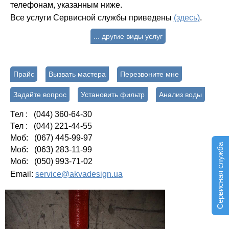
телефонам, указанным ниже.
Все услуги Сервисной службы приведены
(здесь)
.
... другие виды услуг
Прайс
Вызвать мастера
Перезвоните мне
Задайте вопрос
Установить фильтр
Анализ воды
Тел : (044) 360-64-30
Тел : (044) 221-44-55
Моб: (067) 445-99-97
Сервисная служба
Моб: (063) 283-11-99
Моб: (050) 993-71-02
Email:
service@akvadesign.ua