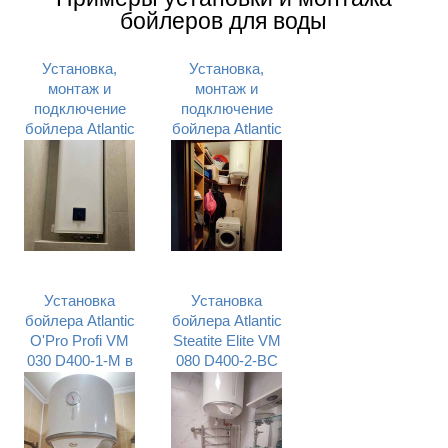
бойлеров для воды
Установка,
Установка,
монтаж и
монтаж и
подключение
подключение
бойлера Atlantic
бойлера Atlantic
Cube VM 100 S4
O’ProP VM 080
C в тесных
D400-1-M в
условиях в
кладовке
Днепровском
квартиры в
районе г. Киева
Святошинском
районе г. Киева
Установка
Установка
бойлера Atlantic
бойлера Atlantic
O'Pro Profi VM
Steatite Elite VM
030 D400-1-M в
080 D400-2-BC
Соломенском
в санузле
районе г. Киева
Деснянском
районе г. Киева