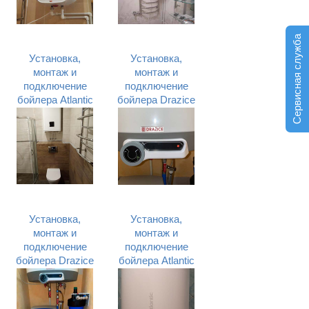
Сервисная служба
Установка,
Установка,
монтаж и
монтаж и
подключение
подключение
бойлера Atlantic
бойлера Drazice
Cube VM 100 S4
OKHE 125
C в гостинице в
Smart (Дразице)
Броварах
в Подольском
Киевской
районе г. Киева
области
Установка,
Установка,
монтаж и
монтаж и
подключение
подключение
бойлера Drazice
бойлера Atlantic
(Дразице) в
(Атлантик) в
Днепровском
Дарницком
районе г. Киева
районе г. Киева