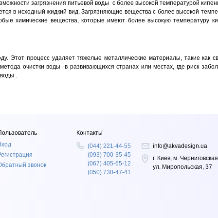
можности загрязнения питьевой воды с более высокой температурой кипения
руется в исходный жидкий вид. Загрязняющие вещества с более высокой темп
юбые химические вещества, которые имеют более высокую температуру кип
оду. Этот процесс удаляет тяжелые металлические материалы, такие как с
 метода очистки воды в развивающихся странах или местах, где риск забо
воды .
Пользователь
Контакты
Вход
(044) 221-44-55
info@akvadesign.ua
Регистрация
(093) 700-35-45
г. Киев, м. Черниговская
(067) 405-65-12
Обратный звонок
ул. Миропольская, 37
(050) 730-47-41