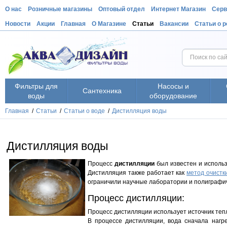
О нас
Розничные магазины
Оптовый отдел
Интернет Магазин
Серв
Новости
Акции
Главная
О Магазине
Статьи
Вакансии
Статьи о 
Фильтры для
Насосы и
Сантехника
воды
оборудование
Главная
/
Статьи
/
Статьи о воде
/
Дистилляция воды
Дистилляция воды
Процесс
дистилляции
был известен и использ
Дистилляция также работает как
метод очистк
ограничили научные лаборатории и полиграфи
Процесс дистилляции:
Процесс дистилляции использует источник теп
В процессе дистилляции, вода сначала нагр