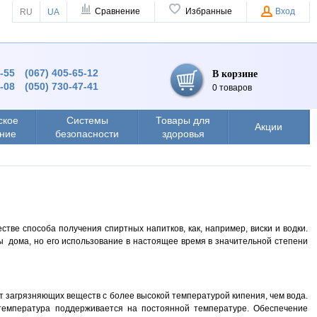
Сравнение
Избранные
Вход
RU
UA
4-55
(067) 405-65-12
В корзине
8-08
(050) 730-47-41
0 товаров
ское
Системы
Товары для
Акции
ние
безопасности
здоровья
тве способа получения спиртных напитков, как, например, виски и водки.
ы дома, но его использование в настоящее время в значительной степени
т загрязняющих веществ с более высокой температурой кипения, чем вода.
м температура поддерживается на постоянной температуре. Обеспечение