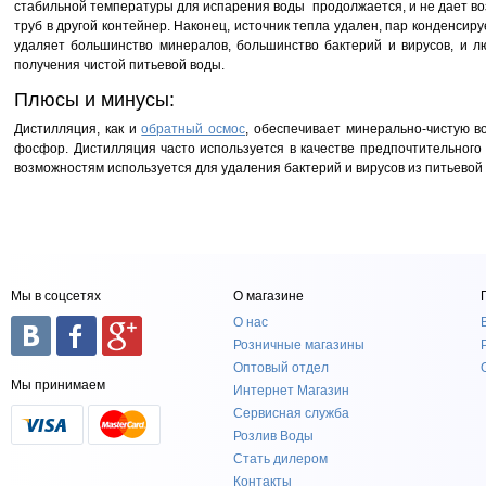
стабильной температуры для испарения воды продолжается, и не дает воз
труб в другой контейнер. Наконец, источник тепла удален, пар конденси
удаляет большинство минералов, большинство бактерий и вирусов, и л
получения чистой питьевой воды.
Плюсы и минусы:
Дистилляция, как и
обратный осмос
, обеспечивает минерально-чистую в
фосфор. Дистилляция часто используется в качестве предпочтительного
возможностям используется для удаления бактерий и вирусов из питьевой 
Мы в соцсетях
О магазине
О нас
Розничные магазины
Оптовый отдел
Мы принимаем
Интернет Магазин
Сервисная служба
Розлив Воды
Стать дилером
Контакты