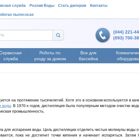
исная служба
Розлив Воды
Стать дилером
Контакты
роботах пылесосах
(044) 221-4
(093) 700-3
Сервисная
Роботы по
Все для
Климатиче
служба
уходу за домом
бассейна
оборудова
уется на протяжении тысячелетий. Хотя это в основном используется в качес
и воды
. В 1970-х годов, дистилляция была популярным методом очистки вод
ческая промышленность.
ла для испарения воды. Цель дистилляции отделить чистые молекулы воды о
евается, пока не достигнет точки кипения и начинает испаряться. Зате