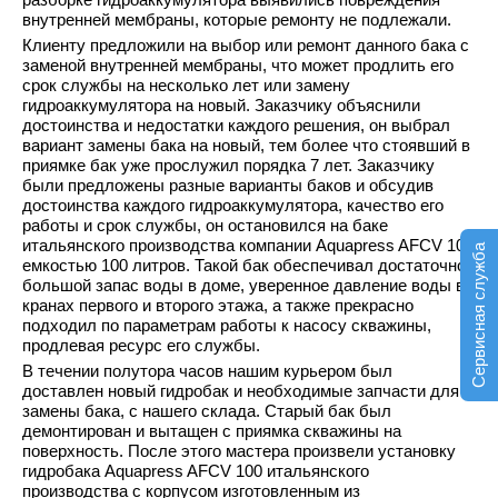
внутренней мембраны, которые ремонту не подлежали.
Клиенту предложили на выбор или ремонт данного бака с
заменой внутренней мембраны, что может продлить его
срок службы на несколько лет или замену
гидроаккумулятора на новый. Заказчику объяснили
достоинства и недостатки каждого решения, он выбрал
вариант замены бака на новый, тем более что стоявший в
приямке бак уже прослужил порядка 7 лет. Заказчику
были предложены разные варианты баков и обсудив
достоинства каждого гидроаккумулятора, качество его
работы и срок службы, он остановился на баке
итальянского производства компании Aquapress AFCV 100
Сервисная служба
емкостью 100 литров. Такой бак обеспечивал достаточно
большой запас воды в доме, уверенное давление воды в
кранах первого и второго этажа, а также прекрасно
подходил по параметрам работы к насосу скважины,
продлевая ресурс его службы.
В течении полутора часов нашим курьером был
доставлен новый гидробак и необходимые запчасти для
замены бака, с нашего склада. Старый бак был
демонтирован и вытащен с приямка скважины на
поверхность. После этого мастера произвели установку
гидробака Aquapress AFCV 100 итальянского
производства с корпусом изготовленным из