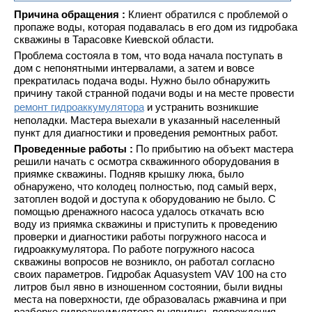
Причина обращения :
Клиент обратился с проблемой о
пропаже воды, которая подавалась в его дом из гидробака
скважины в Тарасовке Киевской области.
Проблема состояла в том, что вода начала поступать в
дом с непонятными интервалами, а затем и вовсе
прекратилась подача воды. Нужно было обнаружить
причину такой странной подачи воды и на месте провести
ремонт гидроаккумулятора
и устранить возникшие
неполадки. Мастера выехали в указанный населенный
пункт для диагностики и проведения ремонтных работ.
Проведенные работы :
По прибытию на объект мастера
решили начать с осмотра скважинного оборудования в
приямке скважины. Подняв крышку люка, было
обнаружено, что колодец полностью, под самый верх,
затоплен водой и доступа к оборудованию не было. С
помощью дренажного насоса удалось откачать всю
воду из приямка скважины и приступить к проведению
проверки и диагностики работы погружного насоса и
гидроаккумулятора. По работе погружного насоса
скважины вопросов не возникло, он работал согласно
своих параметров. Гидробак Aquasystem VAV 100 на сто
литров был явно в изношенном состоянии, были видны
места на поверхности, где образовалась ржавчина и при
разборке гидроаккумулятора выявились повреждения