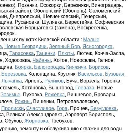
осеево), Позняки, Осокорки, Березняки, Виноградарь,
ьский район), Оболонский (Оболонь), Соломенский,
кий, Днепровский, Шевченковский, Печерский,
щина, Русановка, Шулявка, Берестейка, Софиевская
авловская Борщаговка (замена), Воскресенка,
родок.
еленных пунктах Киевской области :
Малые
а
,
Новые Безрадичи
,
Зеленый Бор
,
Ясногородка
,
ица,
Тарасовка
,
Таценки
,
Плюты
, Лютеж, Конча-Заспа,
я, Ходосовка,
Чабаны
, Хотов, Новоселки, Гатное,
вщина,
Боярка
,
Белогородка
,
Княжичи
,
Борисов
,
,
Березовка
, Колонщина, Круглик,
Васильков
,
Бузовая
,
,
Лычанка
, Ирпень,
Руликов
, Буча, Ворзель, Горенка,
остомель, Хотяновка, Вышгород,
Глеваха
, Новые
,
Зазимье
, Пуховка,
Рожевка
, Вишневое, Бровары,
Золоче,
Рожны
, Вишенки, Петропавловское,
,
Пролиски
,
Счастливое
,
Гора
, Процев,
Безугловка
,
а, Великая Александровка, Аэропорт Борисполь,
в, Обухов,
Жорновка
, Требухов.
бурению, ремонту и обслуживанию скважин для воды