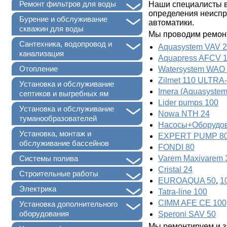
+
Ремонт фильтров для воды
Наши специалисты вы
определения неиспр
+
Бурение и обслуживание
автоматики.
скважин для воды
Мы проводим ремонт
+
Сантехника, водопровод и
Aquasystem VAV 
канализация
Aquapress AFCV 
Отопление
Watersystem WAO
Zilmet 110 ULTRA
Установка и обслуживание
Imera (Aquasyste
септиков и выгребных ям
Lider pumps 100
+
Установка и обслуживание
Nowa NTH 24
туманообразователей
Насосы+Оборудов
Установка, монтаж и
EXPERT PUMP 8
обслуживание бассейнов
FONDI 80
+
Varem Maxivarem 
Системы полива
Cristal 24
+
Строительные работы
EUROAQUA 50
,
1
+
Электрика
Tatra-line 100
CIMM AFE CE 100
+
Установка дополнительного
оборудования
Speroni SAV 50
Мы ремонтируем и з