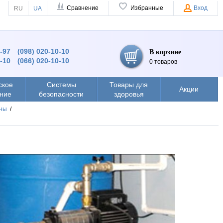
Сравнение
Избранные
Вход
RU
UA
9-97
(098) 020-10-10
В корзине
0-10
(066) 020-10-10
0 товаров
ское
Системы
Товары для
Акции
ние
безопасности
здоровья
ины
/