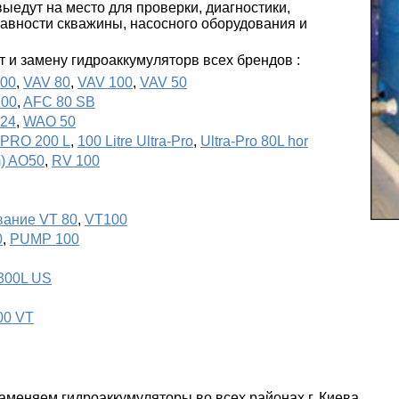
едут на место для проверки, диагностики,
авности скважины, насосного оборудования и
 и замену гидроаккумуляторв всех брендов :
200
,
VAV 80
,
VAV 100
,
VAV 50
100
,
AFC 80 SB
 24
,
WAO 50
-PRO 200 L
,
100 Litre Ultra-Pro
,
Ultra-Pro 80L hor
m) AO50
,
RV 100
ание VT 80
,
VT100
0
,
PUMP 100
300L US
00 VT
аменяем гидроаккумуляторы во всех районах г. Киева