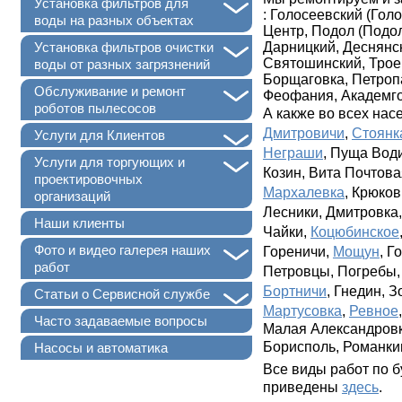
+
Установка фильтров для
: Голосеевский (Гол
воды на разных объектах
Центр, Подол (Подол
+
Дарницкий, Деснянс
Установка фильтров очистки
Святошинский, Трое
воды от разных загрязнений
Борщаговка, Петроп
+
Обслуживание и ремонт
Феофания, Академго
роботов пылесосов
А какже во всех нас
Дмитровичи
,
Стоянк
+
Услуги для Клиентов
Неграши
, Пуща Вод
+
Услуги для торгующих и
Козин, Вита Почтова
проектировочных
Мархалевка
, Крюко
организаций
Лесники, Дмитровка
Наши клиенты
Чайки,
Коцюбинское
+
Фото и видео галерея наших
Гореничи,
Мощун
, Г
работ
Петровцы, Погребы
Бортничи
, Гнедин, 
+
Статьи о Сервисной службе
Мартусовка
,
Ревное
Часто задаваемые вопросы
Малая Александровк
Борисполь, Романки
Насосы и автоматика
Все виды работ по 
приведены
здесь
.