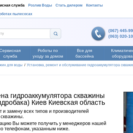
исная служба
Розлив Воды
Стать дилером
Контакты
роботах пылесосах
(067) 445-9
(063) 020-1
Сервисная
Роботы по
Все для
Климатиче
служба
уходу за домом
бассейна
оборудова
жин для воды
/
Установка, ремонт и обслуживание гидроаккумулятора скваж
ена гидроаккумулятора скважины
идробака) Киев Киевская область
 и замену всех типов и производителей
 скважины.
ацию Вы можете получить у менеджеров нашей
о телефонам, указанным ниже.