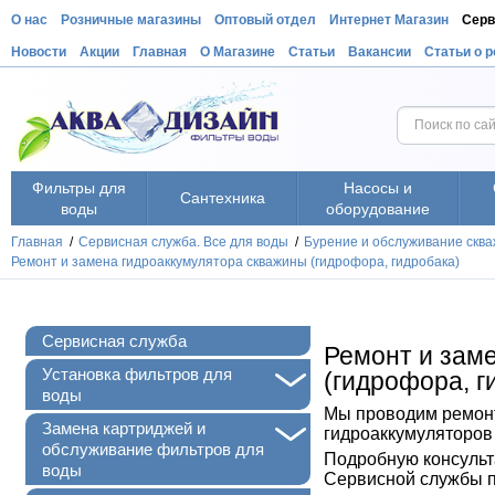
О нас
Розничные магазины
Оптовый отдел
Интернет Магазин
Серв
Новости
Акции
Главная
О Магазине
Статьи
Вакансии
Статьи о 
Фильтры для
Насосы и
Сантехника
воды
оборудование
Главная
/
Сервисная служба. Все для воды
/
Бурение и обслуживание сква
Ремонт и замена гидроаккумулятора скважины (гидрофора, гидробака)
Сервисная служба
Ремонт и зам
+
Установка фильтров для
(гидрофора, г
воды
Мы проводим ремонт
+
Замена картриджей и
гидроаккумуляторов
обслуживание фильтров для
Подробную консульт
воды
Сервисной службы п