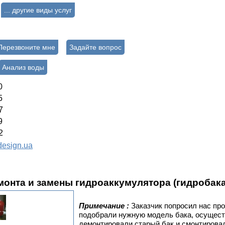
... другие виды услуг
Перезвоните мне
Задайте вопрос
Анализ воды
0
5
7
9
2
esign.ua
монта и замены гидроаккумулятора (гидроба
Примечание :
Заказчик попросил нас пр
подобрали нужную модель бака, осуществ
демонтировали старый бак и смонтирова