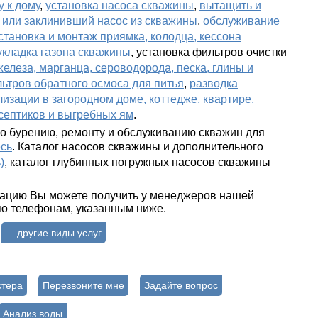
 к дому
,
установка насоса скважины
,
вытащить и
 или заклинивший насос из скважины
,
обслуживание
становка и монтаж приямка, колодца, кессона
укладка газона скважины
, установка фильтров очистки
железа, марганца, сероводорода, песка, глины и
ьтров обратного осмоса для питья
,
разводка
изации в загородном доме, коттедже, квартире,
 септиков и выгребных ям
.
по бурению, ремонту и обслуживанию скважин для
есь
. Каталог насосов скважины и дополнительного
)
, каталог глубинных погружных насосов
скважины
ацию Вы можете получить у менеджеров нашей
о телефонам, указанным ниже.
... другие виды услуг
стера
Перезвоните мне
Задайте вопрос
Анализ воды