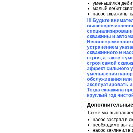
уменьшился деби
малый дебит скв
насос скважины к
!!! Будьте внимат
вышеперечисленны
специализированн
скважины и автом
Несвоевременное о
устранением указа
скважинного и нас
строя, а также к 
строя самой скваж
эффект сильного у
уменьшения напора
обслуживания или 
эксплуатировать и
Тогда скважина пр
круглый год чисто
Дополнительные
Также мы выполняем
насос застрял в 
необходимо вытащ
насос заклинил в