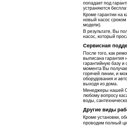
попадает под гарант
устраняются беспла
Кроме гарантии на к
новый насос сроком 
модели).
В результате, Вы п
насос, который прос
Сервисная подд
После того, как рем
выписана гарантия 
гарантийную базу и 
момента Вы получа
горячей линии, и мо
оборудования и авто
выходя из дома.
Менеджеры нашей Се
любому вопросу кас
воды, сантехническ
Другие виды раб
Кроме установки, о
проводим
полный ци