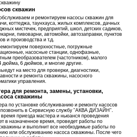
 скважину
осов скважин
обслуживаем и ремонтируем насосы скважин для
ачи, коттеджа, таунхауса, жилых комплексов, дачных
джных мистечек, предприятий, школ, детских садиков,
екарни, пивоварни, автомойки, автозаправки, пунктов
в и производства и т.д.
ремонтируем поверхностные, погружные
ационные, насосные станции, однофазные,
тным преобразователем (частотником), малого
4 дюйма, 6 дюймов, и многие другие.
едут на место для проверки, диагностики,
авности и ремонта скважины, насосного
оматики управления.
ера для ремонта, замены, установки,
асоса скважины
ера по установке обслуживанию и ремонту насосов
 позвонить в Сервисную службу "АКВА ДИЗАЙН".
 время приезда мастера и ньюанся проведения
ет в назначенное время, проведет работы по
 скважины и выполнит все необходимые работы по
нию или обслуживанию насоса скважины. После чего