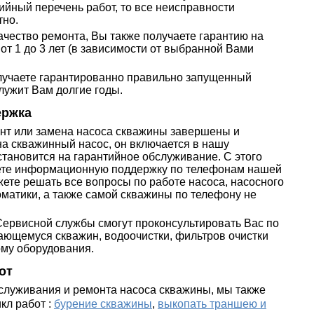
ийный перечень работ, то все неисправности
тно.
ачество ремонта, Вы также получаете гарантию на
от 1 до 3 лет (в зависимости от выбранной Вами
олучаете гарантированно правильно запущенный
лужит Вам долгие годы.
ержка
онт или замена насоса скважины завершены и
на скважинный насос, он включается в нашу
становится на гарантийное обслуживание. С этого
ете информационную поддержку по телефонам нашей
жете решать все вопросы по работе насоса, насосного
матики, а также самой скважины по телефону не
рвисной службы смогут проконсультировать Вас по
ающемуся скважин, водоочистки, фильтров очистки
ому оборудования.
от
бслуживания и ремонта насоса скважины, мы также
кл работ :
бурение скважины
,
выкопать траншею и