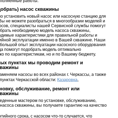
ыполненные работы.
добрать) насос скважины
о установить новый насос или насосную станцию для
Вы не можете разобраться в многообразии моделей и
осов, специалисты нашей Сервисной службы помогут
брать необходимую модель насоса скважины,
димые характеристики для правильной работы и
ийной эксплуатации именно в Вашей скважине. Наши
большой опыт эксплуатации насосного оборудования
да помогут подобрать модель оптимально
ко по характеристикам, но и по Вашему бюджету
.
ных пунктах мы проводим ремонт и
кважины
аменяем насосы во всех районах г. Черкассы,
а также
пунктах Черкасской области:
Казаровка
,
ановку, обслуживание, ремонт или
кважины
веденные мастером по установке, обслуживанию,
насоса скважины, вы получаете гарантию на качество
тийного срока, с насосом что-то случается, что