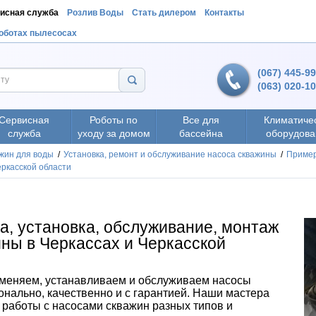
исная служба
Розлив Воды
Стать дилером
Контакты
роботах пылесосах
(067) 445-9
(063) 020-1
Сервисная
Роботы по
Все для
Климатиче
служба
уходу за домом
бассейна
оборудова
жин для воды
/
Установка, ремонт и обслуживание насоса скважины
/
Пример
еркасской области
а, установка, обслуживание, монтаж
ны в Черкассах и Черкасской
меняем, устанавливаем и обслуживаем насосы
онально
, качественно и с гарантией. Наши мастера
 работы с насосами скважин разных типов и