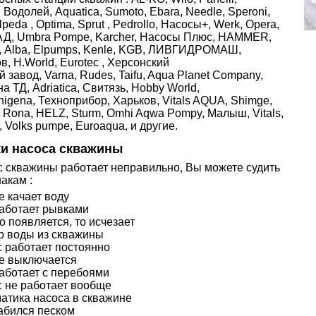
Водолей, Aquatica, Sumoto, Ebara, Needle, Speroni,
peda , Optima, Sprut , Pedrollo, Насосы+, Werk, Opera,
Д, Umbra Pompe, Karcher, Насосы Плюс, HAMMER,
, Alba, Elpumps, Kenle, KGB, ЛИВГИДРОМАШ,
, H.World, Eurotec , Херсонский
 завод, Varna, Rudes, Taifu, Aqua Planet Company,
 ТД, Adriatica, Свитязь, Hobby World,
gena, Техноприбор, Харьков, Vitals AQUA, Shimge,
Rona, HELZ, Sturm, Omhi Aqwa Pompy, Малыш, Vitals,
 Volks pumpe, Euroaqua, и другие.
и насоса скважины
с скважины работает неправильно, Вы можете судить
акам :
е качает воду
аботает рывками
о появляется, то исчезает
р воды из скважины
 работает постоянно
е выключается
аботает с перебоями
 не работает вообще
матика насоса в скважине
абился песком