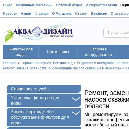
О нас
Розничные магазины
Оптовый отдел
Интернет Магазин
Серв
Новости
Акции
Главная
О Магазине
Статьи
Вакансии
Статьи о 
Фильтры для
Насосы и
Сантехника
воды
оборудование
Главная
/
Сервисная служба. Все для воды
/
Бурение и обслуживание сква
Ремонт, замена, установка, обслуживание насоса скважины в Черкассах и Ч
Сервисная служба
Ремонт, замен
+
Установка фильтров для
насоса скважи
воды
области
+
Замена картриджей и
Мы ремонтируем, за
обслуживание фильтров для
скважины
професси
воды
имеют богатый опыт