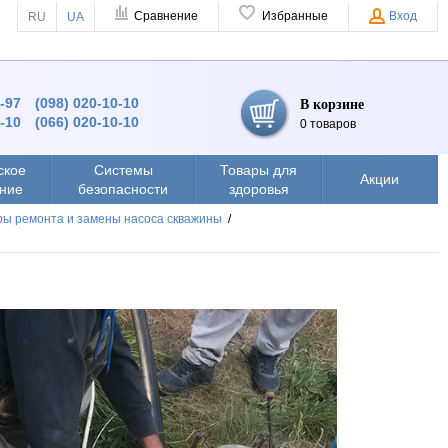
Сравнение
Избранные
Вход
RU
UA
9-97
(098) 020-10-10
В корзине
0-10
(066) 020-10-10
0 товаров
ское
Системы
Товары для
Акции
ние
безопасности
здоровья
ы ремонта и замены насоса скважины
/