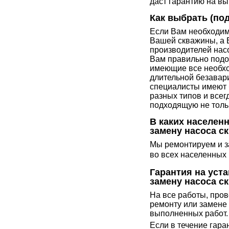
даст гарантию на в
Как выбрать (по
Если Вам необходим
Вашей скважины, а 
производителей нас
Вам правильно подо
имеющие все необхо
длительной безавар
специалисты имеют 
разных типов и всег
подходящую не толь
В каких населен
замену насоса с
Мы ремонтируем и з
во всех населенных 
Гарантия на уст
замену насоса с
На все работы, про
ремонту или замене 
выполненных работ.
Если в течение гаран