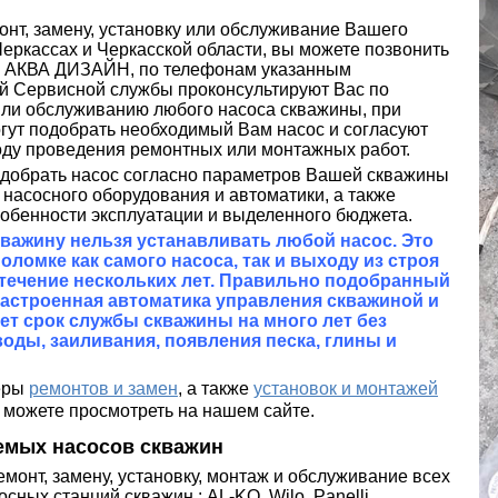
нт, замену, установку или обслуживание Вашего
еркассах и Черкасской области, вы можете позвонить
у АКВА ДИЗАЙН, по телефонам указанным
й Сервисной службы проконсультируют Вас по
 или обслуживанию любого насоса скважины, при
гут подобрать необходимый Вам насос и согласуют
оду проведения ремонтных или монтажных работ.
обрать насос согласно параметров Вашей скважины
насосного оборудования и автоматики, а также
собенности эксплуатации и выделенного бюджета.
скважину нельзя устанавливать любой насос. Это
оломке как самого насоса, так и выходу из строя
течение нескольких лет. Правильно подобранный
настроенная автоматика управления скважиной и
ет срок службы скважины на много лет без
воды, заиливания, появления песка, глины и
еры
ремонтов и замен
, а также
установок и монтажей
 можете просмотреть на нашем сайте.
емых насосов скважин
онт, замену, установку, монтаж и обслуживание всех
осных станций скважин :
AL-KO, Wilo, Panelli,