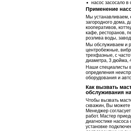
насос засосало в
Применение нас
Мы устанавливаем, 
загородного дома, д
кооперативов, котте
кафе, ресторанов, п
розлива воды, заводо
Мы обслуживаем и 
центробежные, вибр
трехфазные, с часто
диаметра, 3 дюйма, 
Наши специалисты вы
определения неиспр
оборудования и авт
Как вызвать маст
обслуживания н
Чтобы вызвать маст
скважин, Вы можете
Менеджер согласует
работ. Мастер приед
диагностике насоса
установке подключе