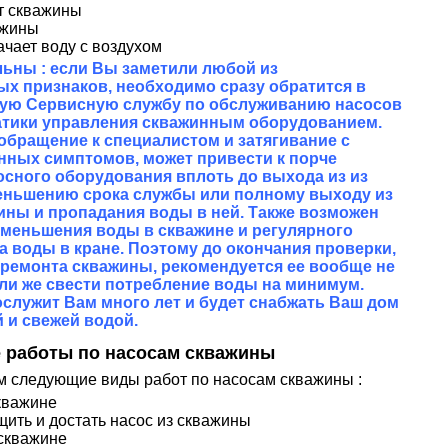
т скважины
ажины
ачает воду с воздухом
ельны : если Вы заметили любой из
х признаков, необходимо сразу обратится в
ую Сервисную службу по обслуживанию насосов
атики управления скважинным оборудованием.
бращение к специалистом и затягивание с
нных симптомов, может привести к порче
осного оборудования вплоть до выхода из из
уменьшению срока службы или полному выходу из
ины и пропадания воды в ней. Также возможен
меньшения воды в скважине и регулярного
 воды в кране. Поэтому до окончания проверки,
ремонта скважины, рекомендуется ее вообще не
ли же свести потребление воды на минимум.
ослужит Вам много лет и будет снабжать Ваш дом
й и свежей водой.
 работы по насосам скважины
 следующие виды работ по насосам скважины :
скважине
ить и достать насос из скважины
 скважине