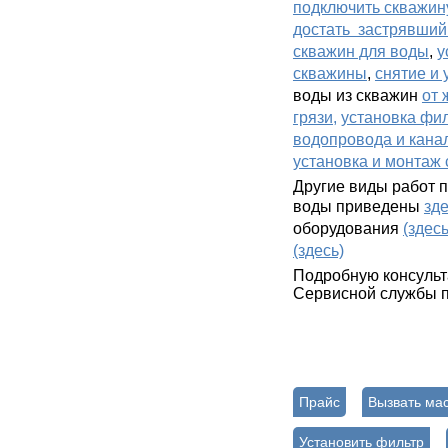
подключить скважину
достать застрявший
скважин для воды
,
у
скважины
,
снятие и 
воды из скважин
от 
грязи,
установка фил
водопровода и канал
установка и монтаж
Другие виды работ 
воды приведены
зд
оборудования
(здесь
(здесь)
Подробную консульт
Сервисной службы п
Прайс
Вызвать ма
Установить фильтр