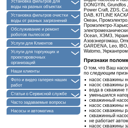
+
Установка фильтров для
DONGYIN, Grundfos , 
воды на разных объектах
Power Craft, ZDS, Cal
+
DAB, KITLINE КАСКА
Установка фильтров очистки
Океан, Промэлектро
воды от разных загрязнений
Промэлектро-Харьков
+
Обслуживание и ремонт
электромеханический
роботов пылесосов
Ocean, ХЭМЗ, Украина
Азовэнергомаш, Omni
+
Услуги для Клиентов
GARDENA, Leo, IBO, 
Watomo, Укрканпром,
+
Услуги для торгующих и
проектировочных
Признаки поломк
организаций
О том, что Ваш насо
Наши клиенты
по следующим призн
+
насос скважины н
Фото и видео галерея наших
насос скважины р
работ
вода в скважине т
+
Статьи о Сервисной службе
уменьшился напо
скважинный насос
Часто задаваемые вопросы
насос скважины н
насос скважины р
Насосы и автоматика
скважинный насос
не работает авто
насос скважины з