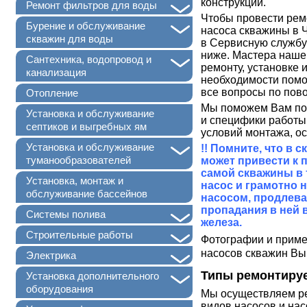
конструкций.
+
Ремонт фильтров для воды
Чтобы провести ремо
+
Бурение и обслуживание
насоса скважины в Ч
скважин для воды
в Сервисную служб
ниже. Мастера наше
+
Сантехника, водопровод и
ремонту, установке
канализация
необходимости помо
все вопросы по пов
Отопление
Мы поможем Вам под
Установка и обслуживание
и специфики работы 
септиков и выгребных ям
условий монтажа, о
+
Установка и обслуживание
!! Помните, что в 
туманообразователей
может привести к п
самой скважины в 
Установка, монтаж и
насос и грамотно 
обслуживание бассейнов
насосом, продлева
пропадания в ней 
+
Системы полива
железа.
+
Строительные работы
Фотографии и прим
насосов скважин Вы
+
Электрика
Типы ремонтиру
+
Установка дополнительного
оборудования
Мы осуществляем рем
видов насосов и нас