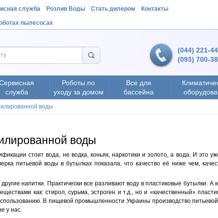
исная служба
Розлив Воды
Стать дилером
Контакты
роботах пылесосах
(044) 221-4
(093) 700-3
Сервисная
Роботы по
Все для
Климатиче
служба
уходу за домом
бассейна
оборудова
утилированной воды
тилированной воды
икации стоит вода, не водка, коньяк, наркотики и золото, а вода. И это 
верка питьевой воды в бутылках показала, что качество её ниже чем, каче
 другие напитки. Практически все разливают воду в пластиковые бутылки. А
ествами как: стирол, сурьма, эстроген и т.д., но и «качественный» пласт
 использованию. В пищевой промышленности Украины производство питьево
е у нас.