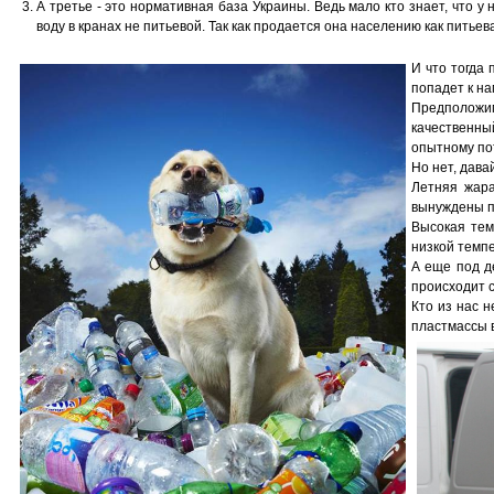
А третье - это нормативная база Украины. Ведь мало кто знает, что у
воду в кранах не питьевой. Так как продается она населению как питье
И что тогда 
попадет к на
Предположим
качественны
опытному пот
Но нет, дава
Летняя жара
вынуждены п
Высокая тем
низкой темпе
А еще под д
происходит с
Кто из нас н
пластмассы 