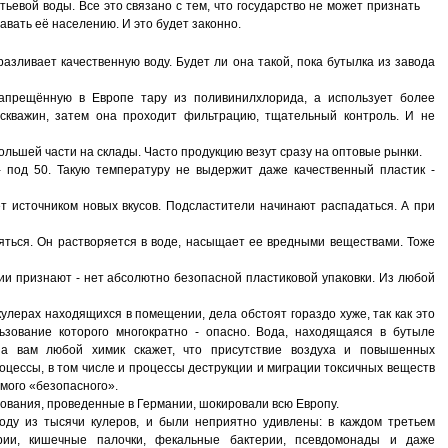
тьевой воды. Все это связано с тем, что государство не может признать
авать её населению. И это будет законно.
азливает качественную воду. Будет ли она такой, пока бутылка из завода
запрещённую в Европе тару из поливинилхлорида, а использует более
 скважин, затем она проходит фильтрацию, тщательный контроль. И не
 большей части на склады. Часто продукцию везут сразу на оптовые рынки.
 - под 50. Такую температуру не выдержит даже качественный пластик -
т источником новых вкусов. Подсластители начинают распадаться. А при
яться. Он растворяется в воде, насыщает ее вредными веществами. Тоже
огии признают - нет абсолютно безопасной пластиковой упаковки. Из любой
улерах находящихся в помещении, дела обстоят гораздо хуже, так как это
льзование которого многократно - опасно. Вода, находящаяся в бутыле
, а вам любой химик скажет, что присутствие воздуха и повышенных
оцессы, в том числе и процессы деструкции и миграции токсичных веществ
амого «безопасного».
ования, проведенные в Германии, шокировали всю Европу.
оду из тысячи кулеров, и были неприятно удивлены: в каждом третьем
рии, кишечные палочки, фекальные бактерии, псевдомонады и даже