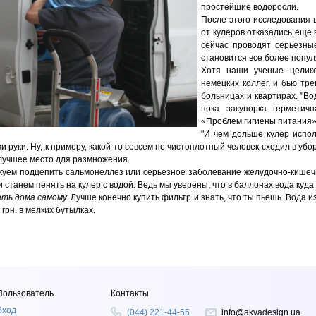
простейшие водоросли.
После этого исследования 
от кулеров отказались еще 
сейчас проводят серьезны
становится все более попул
Хотя наши ученые целик
немецких коллег, и бью тре
больницах и квартирах. "Во
пока закупорка герметич
«Проблем гигиены питания»
"И чем дольше кулер испо
ми руки. Ну, к примеру, какой-то совсем не чистоплотный человек сходил в убо
- лучшее место для размножения.
скуем подцепить сальмонеллез или серьезное заболевание желудочно-кишечн
и станем пенять на кулер с водой. Ведь мы уверены, что в баллонах вода куда 
ть дома самому.
Лучше конечно купить фильтр и знать, что ты пьешь. Вода 
5 грн. в мелких бутылках.
Пользователь
Контакты
Вход
(044) 221-44-55
info@akvadesign.ua