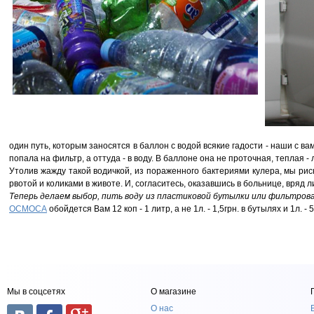
один путь, которым заносятся в баллон с водой всякие гадости - наши с ва
попала на фильтр, а оттуда - в воду. В баллоне она не проточная, теплая 
Утолив жажду такой водичкой, из пораженного бактериями кулера, мы ри
рвотой и коликами в животе. И, согласитесь, оказавшись в больнице, вряд л
Теперь делаем выбор, пить воду из пластиковой бутылки или фильтрова
ОСМОСА
обойдется Вам 12 коп - 1 литр, а не 1л. - 1,5грн. в бутылях и 1л. - 
Мы в соцсетях
О магазине
О нас