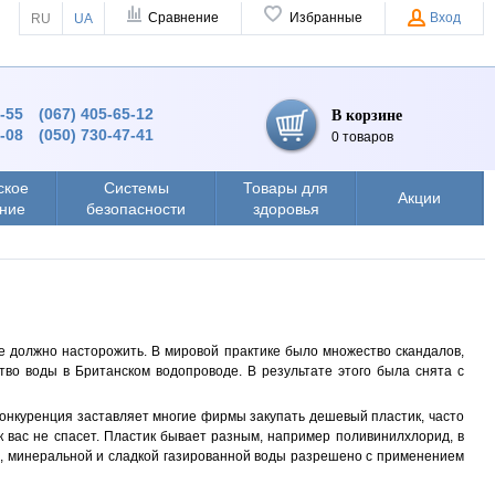
Сравнение
Избранные
Вход
RU
UA
4-55
(067) 405-65-12
В корзине
8-08
(050) 730-47-41
0 товаров
ское
Системы
Товары для
Акции
ние
безопасности
здоровья
уже должно насторожить. В мировой практике было множество скандалов,
ство воды в Британском водопроводе. В результате этого была снята с
 конкуренция заставляет многие фирмы закупать дешевый пластик, часто
ик вас не спасет. Пластик бывает разным, например поливинилхлорид, в
й, минеральной и сладкой газированной воды разрешено с применением