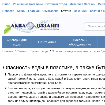
О нас
Розничные магазины
Оптовый отдел
Интернет Магазин
Серв
Новости
Акции
Главная
О Магазине
Статьи
Вакансии
Статьи о 
Фильтры для
Насосы и
Сантехника
воды
оборудование
Главная
/
Статьи
/
Статьи о воде
/
Опасность воды в пластике, а также б
Опасность воды в пластике, а также бу
Первое это фальсификация, по статистике на первом месте по фальсиф
самый громкий из которых с Кока-колой в Великобритании, когда про
прилавков вся вода компании Кока-Кола.
Второе это тара, в которую разливают питьевую очищенную воду, либо
даже не пищевой, который в дальнейшем насытит вашу воду такими вещ
Европе его уже давно признали опасным для здоровья и запретили к
тары из поливинилхлорида - опасного для здоровья только в Европе, а н