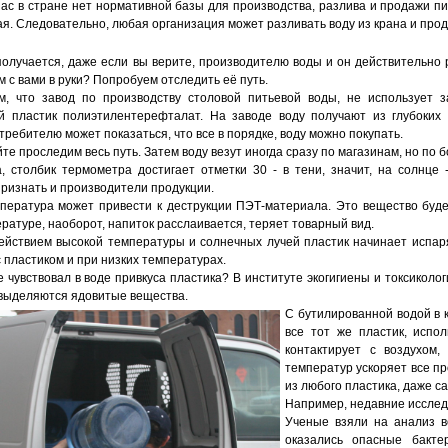
 нас в стране нет нормативной базы для производства, разлива и продажи пи
вая. Следовательно, любая организация может разливать воду из крана и прод
получается, даже если вы верите, производителю воды и он действительно р
м с вами в руки? Попробуем отследить её путь.
, что завод по производству столовой питьевой воды, не использует 
й пластик полиэтилентерефталат. На заводе воду получают из глубоких
ребителю может показаться, что все в порядке, воду можно покупать.
йте проследим весь путь. Затем воду везут иногда сразу по магазинам, но по
, столбик термометра достигает отметки 30 - в тени, значит, на солнце
ризнать и производители продукции.
пература может привести к деструкции ПЭТ-материала. Это вещество буде
ратуре, наоборот, напиток расслаивается, теряет товарный вид.
ействием высокой температуры и солнечных лучей пластик начинает испар
 пластиком и при низких температурах.
е чувствовал в воде привкуса пластика? В институте экогигиены и токсикол
выделяются ядовитые вещества.
С бутилированной водой в к
все тот же пластик, испо
контактирует с воздухом
температур ускоряет все пр
из любого пластика, даже с
Например, недавние исслед
Ученые взяли на анализ в
оказались опасные бакте