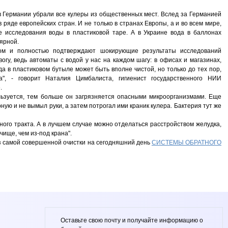
в Германии убрали все кулеры из общественных мест. Вслед за Германией
в ряде европейских стран. И не только в странах Европы, а и во всем мире,
е исследования воды в пластиковой таре. А в Украине вода в баллонах
ярной.
ом и полностью подтверждают шокирующие результаты исследований
вогу, ведь автоматы с водой у нас на каждом шагу: в офисах и магазинах,
да в пластиковом бутыле может быть вполне чистой, но только до тех пор,
на", - говорит Наталия Цимбалиста, гигиенист государственного НИИ
.
льзуется, тем больше он загрязняется опасными микроорганизмами. Еще
рную и не вымыл руки, а затем потрогал ими краник кулера. Бактерия тут же
ого тракта. А в лучшем случае можно отделаться расстройством желудка,
чище, чем из-под крана".
из самой совершенной очистки на сегодняшний день
СИСТЕМЫ ОБРАТНОГО
Оставьте свою почту и получайте информацию о